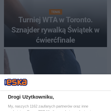
TENIS
Turniej WTA w Toronto.
Sznajder rywalką Świątek w
ćwierćfinale
Drogi Użytkowniku,
My, naszych 1162 zaufanych partnerów oraz inne
PIŁKA NOŻNA