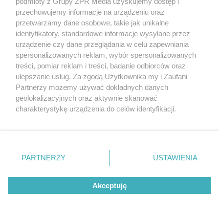
podmioty z Grupy ZPR Media uzyskujemy dostęp i
Korona Kielce remisuje z
przechowujemy informacje na urządzeniu oraz
przetwarzamy dane osobowe, takie jak unikalne
Legią. Trener z dużym
identyfikatory, standardowe informacje wysyłane przez
niedosytem
urządzenie czy dane przeglądania w celu zapewniania
spersonalizowanych reklam, wybór spersonalizowanych
treści, pomiar reklam i treści, badanie odbiorców oraz
ulepszanie usług. Za zgodą Użytkownika my i Zaufani
Partnerzy możemy używać dokładnych danych
geolokalizacyjnych oraz aktywnie skanować
charakterystykę urządzenia do celów identyfikacji.
Ponieważ cenimy Twoją prywatność, prosimy o zgodę na
korzystanie z tych technologii poprzez kliknięcie
„Akceptuję”. Zgoda jest dobrowolna i zawsze możesz ją
zmienić/wycofać klikając przycisk ustawień prywatności
PARTNERZY
USTAWIENIA
znajdujący się w lewym dolnym rogu strony
. Niektóre
rodzaje przetwarzania danych nie wymagają zgody
EKSTRAKLASA
Akceptuję
użytkownika, ale masz prawo sprzeciwić się takiemu
Mecz Korona Kielce z Legią
przetwarzaniu. Preferencje będą miały zastosowanie tylko
na tej witrynie.
Warszawa. Zobacz kto