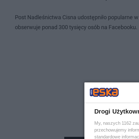
Post Nadleśnictwa Cisna udostępniło popularne w
obserwuje ponad 300 tysięcy osób na Facebooku.
Drogi Użytkow
My, naszych 1162 zau
przechowujemy informa
standardowe informac