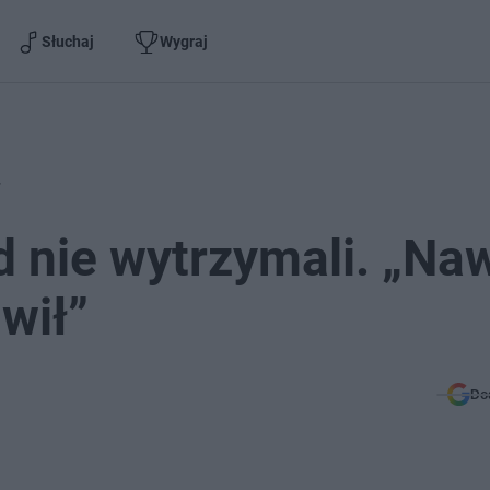
Słuchaj
Wygraj
”
d nie wytrzymali. „Na
wił”
Do