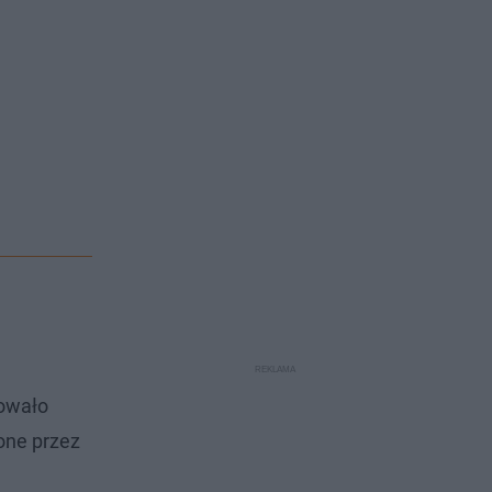
towało
one przez