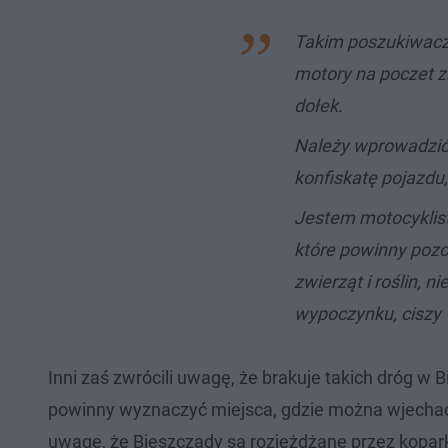
Takim poszukiwaczo
motory na poczet z
dołek.
Należy wprowadzić
konfiskatę pojazdu
Jestem motocyklistk
które powinny pozo
zwierząt i roślin, 
wypoczynku, ciszy
Inni zaś zwrócili uwagę, że brakuje takich dróg
powinny wyznaczyć miejsca, gdzie można wjechać
uwagę, że Bieszczady są rozjeżdżane przez koparki 