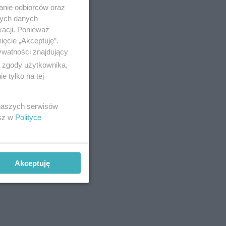
anie odbiorców oraz
nych danych
kacji. Ponieważ
ięcie „Akceptuję”.
ywatności znajdujący
ą zgody użytkownika,
 tylko na tej
 naszych serwisów
esz w
Polityce
Akceptuję