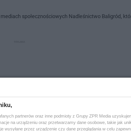
 mediach społecznościowych Nadleśnictwo Baligród, któ
niku,
fanych partnerów oraz inne podmioty z Grupy ZPR Media uzyskujem
cje na urządzeniu oraz przetwarzamy dane osobowe, takie jak unika
je wysyłane przez urządzenie czy dane przeglądania w celu zapewn