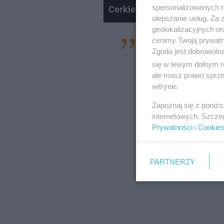
spersonalizowanych re
Cerkiew św. Paraskewy w Ste
ulepszanie usług. Za
geolokalizacyjnych or
cenimy Twoją prywatno
Smutny i coraz czę
Zgoda jest dobrowoln
quady, motory i au
się w lewym dolnym r
hiperkonsumpcjoni
ale masz prawo sprzec
witrynie.
adrenaliną współcz
Zapoznaj się z poniż
Nadleśnictwa Balig
internetowych. Szcze
Prywatności
i
Cookie
PARTNERZY