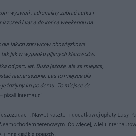
m wyzwań i adrenaliny zabrać autka i
niszczeń i kar a do końca weekendu na
 dla takich sprawców obowiązkową
, tak jak w wypadku pijanych kierowców.
a od paru lat. Dużo jeżdżę, ale są miejsca,
stać nienaruszone. Las to miejsce dla
nie jeździjmy im po domu. To miejsce do
 –
pisali internauci.
 w Bieszczadach. Nawet kosztem dodatkowej opłaty Lasy 
 samochodem terenowym. Co więcej, wielu internautów
i inne ciężkie pojazdy.