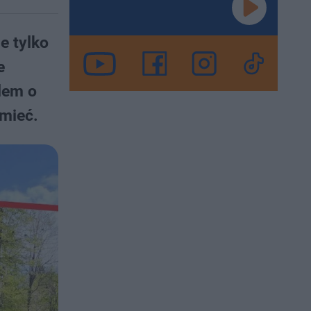
e tylko
e
lem o
umieć.