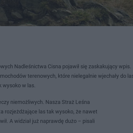
ch Nadleśnictwa Cisna pojawił się zaskakujący wpis.
ochodów terenowych, które nielegalnie wjechały do la
ak wysoko w las.
eczy niemożliwych. Nasza Straż Leśna
ta rozjeżdżające las tak wysoko, że nawet
ił. A widział już naprawdę dużo – pisali