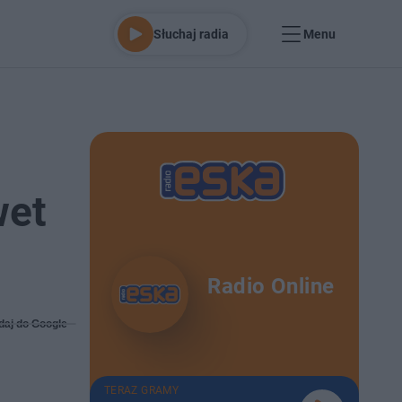
Słuchaj radia
Menu
wet
Radio Online
daj do Google
TERAZ GRAMY