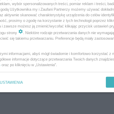
klam, wybór spersonalizowanych treści, pomiar reklam i treści, bad
fkowej. Bieszczadzka perła architektury
 zgodą Użytkownika my i Zaufani Partnerzy możemy używać dokład
az aktywnie skanować charakterystykę urządzenia do celów identyfi
ść, prosimy o zgodę na korzystanie z tych technologii poprzez klikn
stszy proceder w bieszczadzkich lasach –
a i zawsze możesz ją zmienić/wycofać klikając przycisk ustawień pr
ta offroadowe. Przejaw
ogu strony
. Niektóre rodzaje przetwarzania danych nie wymagaj
zmu, prymitywnego hedonizmu i pogoni za
iwić się takiemu przetwarzaniu. Preferencje będą miały zastosowanie
esnych czasów – napisali pracownicy
szymi informacjami, abyś mógł świadomie i komfortowo korzystać z
ród.
gółowe informacje dotyczące przetwarzania Twoich danych znajdzi
s
oraz po kliknięciu w „Ustawienia”.
USTAWIENIA