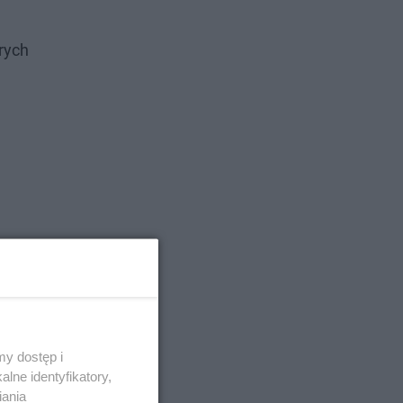
rych
y dostęp i
lne identyfikatory,
iania