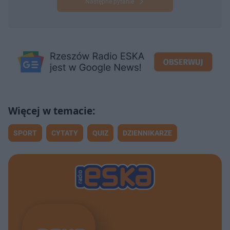
Następne pytanie
SPORT
CYTATY
QUIZ
DZIENNIKARZE