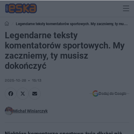
Legendarne teksty komentatorów sportowych. My zaczniemy, ty musisz
dokończyć
Legendarne teksty
komentatorów sportowych. My
zaczniemy, ty musisz
dokończyć
2025-10-28
15:13
Dodaj do Google
Michał Winiarczyk
Niektóre komentarze sportowe żyją dłużej niż