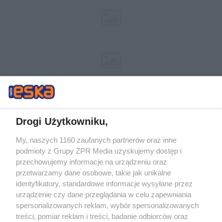
Drogi Użytkowniku,
My, naszych 1160 zaufanych partnerów oraz inne
Żaden utwór zamieszczony w serwisie nie może być powielany i
podmioty z Grupy ZPR Media uzyskujemy dostęp i
rozpowszechniany lub dalej rozpowszechniany w jakikolwiek sposób (w
tym także elektroniczny lub mechaniczny) na jakimkolwiek polu
przechowujemy informacje na urządzeniu oraz
eksploatacji w jakiejkolwiek formie, włącznie z umieszczaniem w
przetwarzamy dane osobowe, takie jak unikalne
Internecie bez pisemnej zgody właściciela praw. Jakiekolwiek użycie lub
identyfikatory, standardowe informacje wysyłane przez
wykorzystanie utworów w całości lub w części z naruszeniem prawa,
tzn. bez właściwej zgody, jest zabronione pod groźbą kary i może być
urządzenie czy dane przeglądania w celu zapewniania
ścigane prawnie.
spersonalizowanych reklam, wybór spersonalizowanych
treści, pomiar reklam i treści, badanie odbiorców oraz