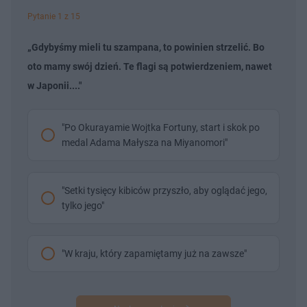
Pytanie 1 z 15
„Gdybyśmy mieli tu szampana, to powinien strzelić. Bo
oto mamy swój dzień. Te flagi są potwierdzeniem, nawet
w Japonii...."
"Po Okurayamie Wojtka Fortuny, start i skok po
medal Adama Małysza na Miyanomori"
"Setki tysięcy kibiców przyszło, aby oglądać jego,
tylko jego"
"W kraju, który zapamiętamy już na zawsze"