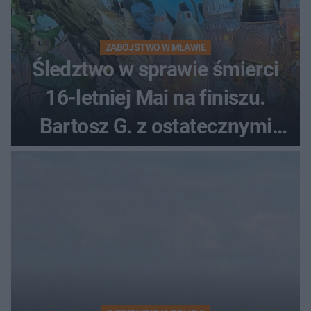
ZABÓJSTWO W MŁAWIE
Śledztwo w sprawie śmierci
16-letniej Mai na finiszu.
Bartosz G. z ostatecznymi
zarzutami