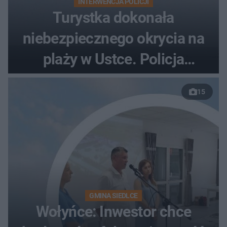
INTERWENCJA POLICJI
Turystka dokonała
niebezpiecznego okrycia na
plaży w Ustce. Policja
musiała zamknąć odcinek
15
wybrzeża
GMINA SIEDLCE
Wołyńce: Inwestor chce