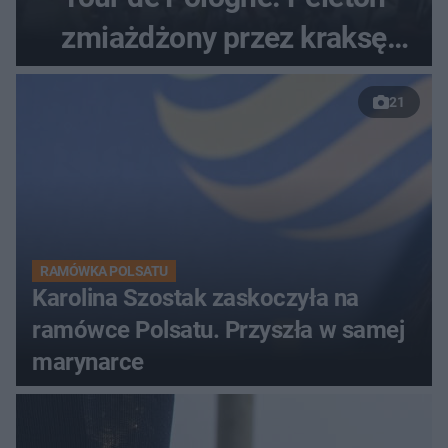
zmiażdżony przez kraksę
przed Karpaczem
21
RAMÓWKA POLSATU
Karolina Szostak zaskoczyła na
ramówce Polsatu. Przyszła w samej
marynarce