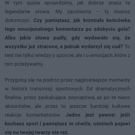
W tym quizie sprawdzimy, jak dobrze znasz te
legendarne słowa. My zaczniemy – ty musisz
dokończyć.
Czy pamiętasz, jak brzmiała końcówka
tego emocjonalnego komentarza po zdobyciu gola?
Albo jakie słowa padły, gdy wydawało się, że
wszystko już stracone, a jednak wydarzył się cud?
To
test nie tylko wiedzy o sporcie, ale i o emocjach, które z
nim przeżywamy.
Przygotuj się na podróż przez najgłośniejsze momenty
w historii transmisji sportowych. Dd dramatycznych
finałów, przez zaskakujące zwycięstwa, aż po te nieco
absurdalne, ale przez to jeszcze bardziej kultowe
reakcje komentatorów.
Jedno jest pewne: jeśli
kochasz sport i pamiętasz te chwile, uśmiech pojawi
się na twojej twarzy nie raz.