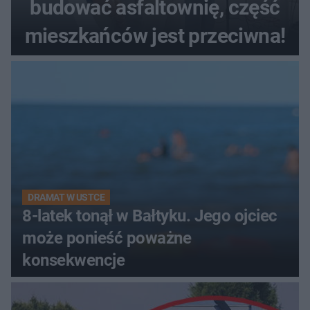
budować asfaltownię, część
mieszkańców jest przeciwna!
DRAMAT W USTCE
8-latek tonął w Bałtyku. Jego ojciec
może ponieść poważne
konsekwencje