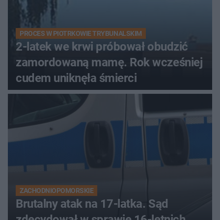
PROCES W PIOTRKOWIE TRYBUNALSKIM
2-latek we krwi próbował obudzić
zamordowaną mamę. Rok wcześniej
cudem uniknęła śmierci
ZACHODNIOPOMORSKIE
Brutalny atak na 17-latka. Sąd
zdecydował w sprawie 16-letnich