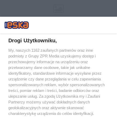
Drogi Użytkowniku,
My, naszych 1162 zaufanych partnerów oraz inne
Żaden utwór zamieszczony w serwisie nie może być powielany i
podmioty z Grupy ZPR Media uzyskujemy dostęp i
rozpowszechniany lub dalej rozpowszechniany w jakikolwiek sposób (w
tym także elektroniczny lub mechaniczny) na jakimkolwiek polu
przechowujemy informacje na urządzeniu oraz
eksploatacji w jakiejkolwiek formie, włącznie z umieszczaniem w
przetwarzamy dane osobowe, takie jak unikalne
Internecie bez pisemnej zgody właściciela praw. Jakiekolwiek użycie lub
identyfikatory, standardowe informacje wysyłane przez
wykorzystanie utworów w całości lub w części z naruszeniem prawa,
tzn. bez właściwej zgody, jest zabronione pod groźbą kary i może być
urządzenie czy dane przeglądania w celu zapewniania
ścigane prawnie.
spersonalizowanych reklam, wybór spersonalizowanych
treści, pomiar reklam i treści, badanie odbiorców oraz
ulepszanie usług. Za zgodą Użytkownika my i Zaufani
Partnerzy możemy używać dokładnych danych
geolokalizacyjnych oraz aktywnie skanować
charakterystykę urządzenia do celów identyfikacji.