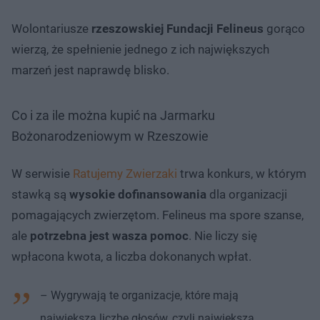
Wolontariusze
rzeszowskiej Fundacji Felineus
gorąco
wierzą, że spełnienie jednego z ich największych
marzeń jest naprawdę blisko.
Co i za ile można kupić na Jarmarku
Bożonarodzeniowym w Rzeszowie
W serwisie
Ratujemy Zwierzaki
trwa konkurs, w którym
stawką są
wysokie dofinansowania
dla organizacji
pomagających zwierzętom. Felineus ma spore szanse,
ale
potrzebna jest wasza pomoc
. Nie liczy się
wpłacona kwota, a liczba dokonanych wpłat.
– Wygrywają te organizacje, które mają
największą liczbę głosów, czyli największą