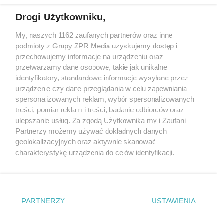
Drogi Użytkowniku,
My, naszych 1162 zaufanych partnerów oraz inne
Żaden utwór zamieszczony w serwisie nie może być powielany i
podmioty z Grupy ZPR Media uzyskujemy dostęp i
rozpowszechniany lub dalej rozpowszechniany w jakikolwiek sposób (w
tym także elektroniczny lub mechaniczny) na jakimkolwiek polu
przechowujemy informacje na urządzeniu oraz
eksploatacji w jakiejkolwiek formie, włącznie z umieszczaniem w
przetwarzamy dane osobowe, takie jak unikalne
Internecie bez pisemnej zgody właściciela praw. Jakiekolwiek użycie lub
identyfikatory, standardowe informacje wysyłane przez
wykorzystanie utworów w całości lub w części z naruszeniem prawa,
tzn. bez właściwej zgody, jest zabronione pod groźbą kary i może być
urządzenie czy dane przeglądania w celu zapewniania
ścigane prawnie.
spersonalizowanych reklam, wybór spersonalizowanych
treści, pomiar reklam i treści, badanie odbiorców oraz
ulepszanie usług. Za zgodą Użytkownika my i Zaufani
Partnerzy możemy używać dokładnych danych
geolokalizacyjnych oraz aktywnie skanować
charakterystykę urządzenia do celów identyfikacji.
Ponieważ cenimy Twoją prywatność, prosimy o zgodę na
O nas
korzystanie z tych technologii poprzez kliknięcie
Informacje prawne
„Akceptuję”. Zgoda jest dobrowolna i zawsze możesz ją
zmienić/wycofać klikając przycisk ustawień prywatności
PARTNERZY
USTAWIENIA
Nasze serwisy
znajdujący się w lewym dolnym rogu strony
. Niektóre