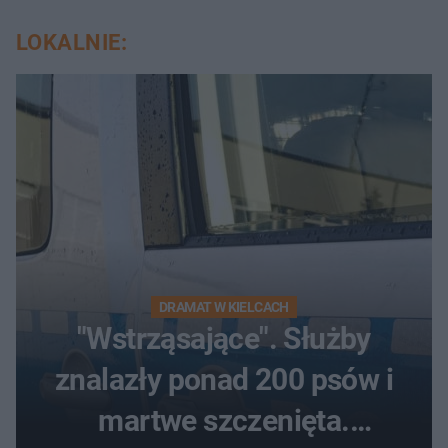
LOKALNIE:
DRAMAT W KIELCACH
"Wstrząsające". Służby
znalazły ponad 200 psów i
martwe szczenięta.