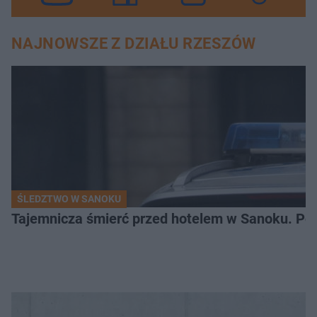
NAJNOWSZE Z DZIAŁU RZESZÓW
ŚLEDZTWO W SANOKU
Tajemnicza śmierć przed hotelem w Sanoku. Polic