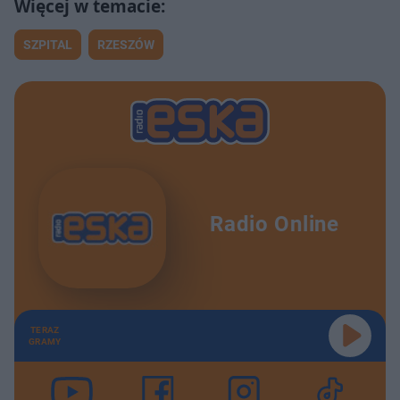
SZPITAL
RZESZÓW
Radio Online
TERAZ
GRAMY