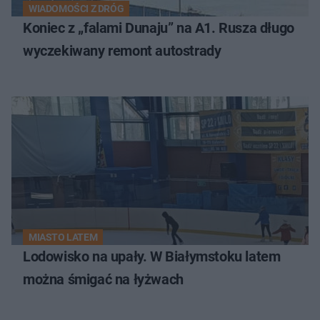
WIADOMOŚCI Z DRÓG
Koniec z „falami Dunaju” na A1. Rusza długo
wyczekiwany remont autostrady
MIASTO LATEM
Lodowisko na upały. W Białymstoku latem
można śmigać na łyżwach