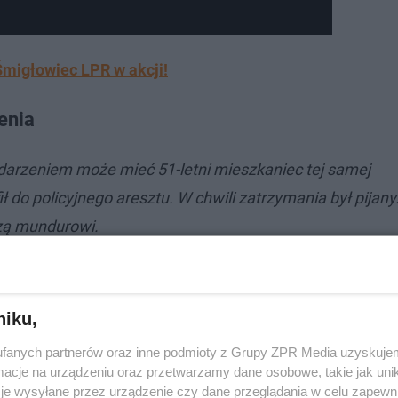
 Śmigłowiec LPR w akcji!
enia
 zdarzeniem może mieć 51-letni mieszkaniec tej samej
 do policyjnego aresztu. W chwili zatrzymania był pijany
czą mundurowi.
niku,
fanych partnerów oraz inne podmioty z Grupy ZPR Media uzyskujem
cje na urządzeniu oraz przetwarzamy dane osobowe, takie jak unika
je wysyłane przez urządzenie czy dane przeglądania w celu zapewn