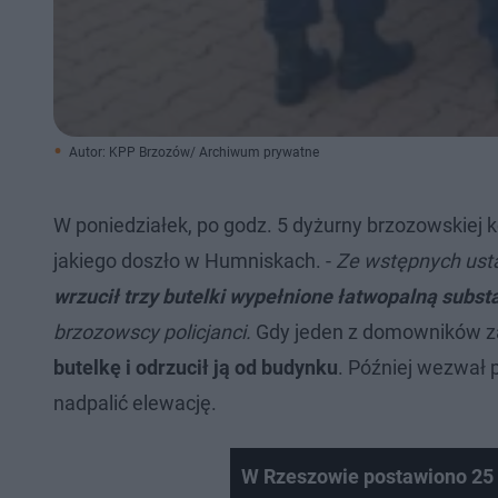
Autor: KPP Brzozów/ Archiwum prywatne
W poniedziałek, po godz. 5 dyżurny brzozowskiej
jakiego doszło w Humniskach. -
Ze wstępnych ustal
wrzucił trzy butelki wypełnione łatwopalną subst
brzozowscy policjanci.
Gdy jeden z domowników za
butelkę i odrzucił ją od budynku
. Później wezwał p
nadpalić elewację.
W Rzeszowie postawiono 25 