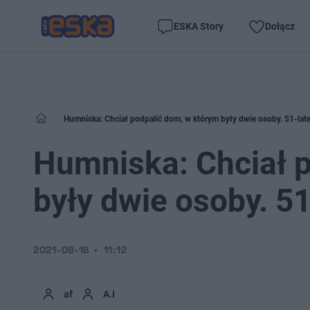
ESKA Story
Dołącz
Humniska: Chciał podpalić dom, w którym były dwie osoby. 51-latek 
Humniska: Chciał 
były dwie osoby. 51-
2021-08-18
11:12
af
A.I