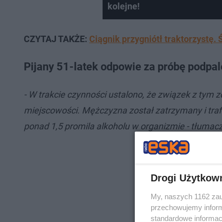
kolejne!
CZYTAJ TAKŻE:
Ciągnik przygniótł traktorzystę.
Pijany 51-latek odpowie za próbę podpal
- W trakcie czynności ustalono, że związek z tym
miejscowości. Mężczyzna został zatrzymany i trafił
ponad 1,5 promila alkoholu w organizmie - tłuma
Drogi Użytkow
My, naszych 1162 zau
przechowujemy informa
standardowe informac