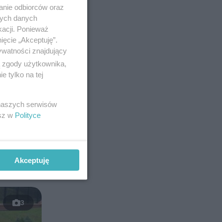
anie odbiorców oraz
nych danych
kacji. Ponieważ
ięcie „Akceptuję”.
ywatności znajdujący
ą zgody użytkownika,
 tylko na tej
areszt na
51-latkowi
 naszych serwisów
esz w
Polityce
Akceptuję
3