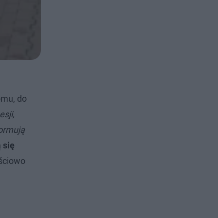
omu, do
sji,
formują
 się
ęściowo