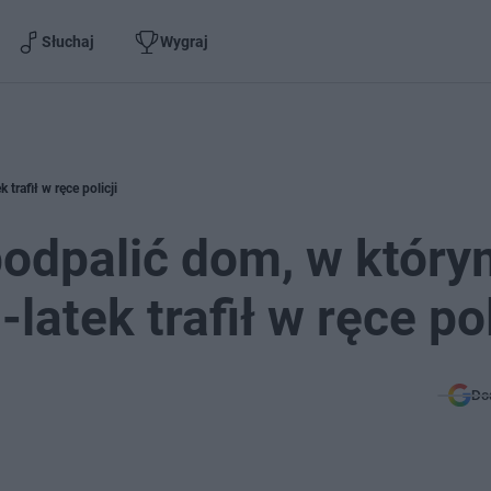
Słuchaj
Wygraj
trafił w ręce policji
podpalić dom, w który
latek trafił w ręce pol
Do