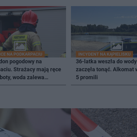
CE NA PODKARPACIU
INCYDENT NA KĄPIELISKU
don pogodowy na
36-latka weszła do wody 
aciu. Strażacy mają ręce
zaczęła tonąć. Alkomat
oboty, woda zalewa
5 promili
i budynki