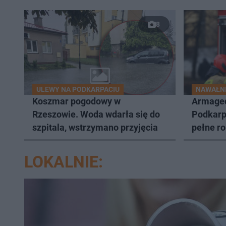
8
ULEWY NA PODKARPACIU
NAWAŁNI
Koszmar pogodowy w
Armage
Rzeszowie. Woda wdarła się do
Podkarp
szpitala, wstrzymano przyjęcia
pełne r
posesje 
LOKALNIE: