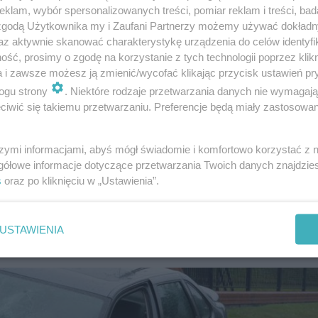
klam, wybór spersonalizowanych treści, pomiar reklam i treści, bad
 zgodą Użytkownika my i Zaufani Partnerzy możemy używać dokład
az aktywnie skanować charakterystykę urządzenia do celów identyfi
ść, prosimy o zgodę na korzystanie z tych technologii poprzez klikn
a i zawsze możesz ją zmienić/wycofać klikając przycisk ustawień pr
ogu strony
. Niektóre rodzaje przetwarzania danych nie wymagaj
iwić się takiemu przetwarzaniu. Preferencje będą miały zastosowanie
w Brzozowie zastosował wobec podejrzanego tymczasowy 
zagrażało życiu i zdrowiu osób znajdujących się w domu, 
szymi informacjami, abyś mógł świadomie i komfortowo korzystać z
gółowe informacje dotyczące przetwarzania Twoich danych znajdzi
s
oraz po kliknięciu w „Ustawienia”.
miertelny cios nożem w szyję
USTAWIENIA