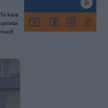
 To kara
sąsiada
rzucił