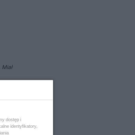
. Miał
y dostęp i
lne identyfikatory,
iania