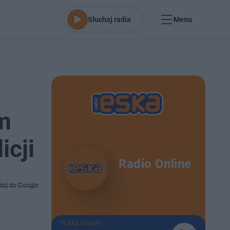
Słuchaj radia
Menu
m
icji
Radio Online
daj do Google
TERAZ GRAMY