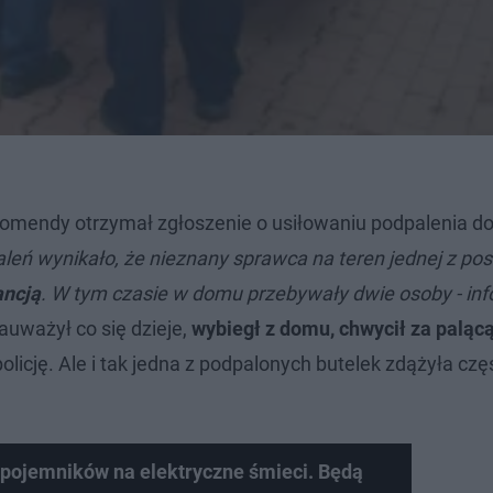
 komendy otrzymał zgłoszenie o usiłowaniu podpalenia d
eń wynikało, że nieznany sprawca na teren jednej z pose
ancją
. W tym czasie w domu przebywały dwie osoby - in
uważył co się dzieje,
wybiegł z domu, chwycił za palącą
olicję. Ale i tak jedna z podpalonych butelek zdążyła cz
pojemników na elektryczne śmieci. Będą