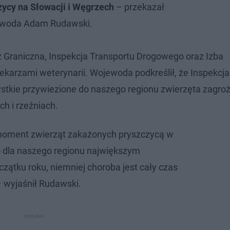
ycy na Słowacji i Węgrzech
– przekazał
woda Adam Rudawski.
raż Graniczna, Inspekcja Transportu Drogowego oraz Izba
ekarzami weterynarii. Wojewoda podkreślił, że Inspekcja
tkie przywiezione do naszego regionu zwierzęta zagro
h i rzeźniach.
 moment zwierząt zakażonych pryszczycą w
 dla naszego regionu największym
zątku roku, niemniej choroba jest cały czas
 wyjaśnił Rudawski.