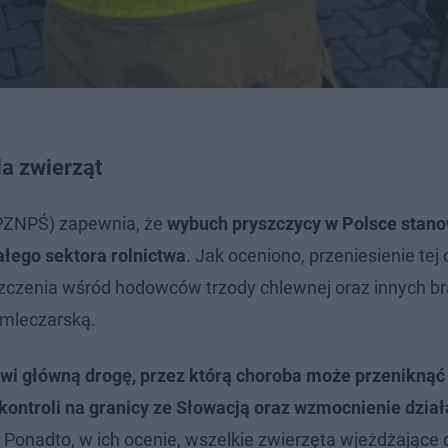
a zwierząt
PZNPŚ) zapewnia, że
wybuch pryszczycy w Polsce stano
ałego sektora rolnictwa
. Jak oceniono, przeniesienie tej
zczenia wśród hodowców trzody chlewnej oraz innych b
 mleczarską.
owi główną drogę, przez którą choroba może przeniknąć 
kontroli na granicy ze Słowacją oraz wzmocnienie dzia
. Ponadto, w ich ocenie, wszelkie zwierzęta wjeżdżające d