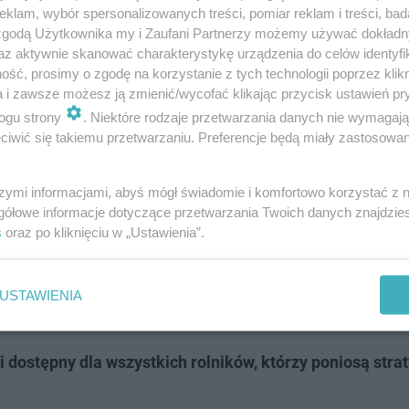
klam, wybór spersonalizowanych treści, pomiar reklam i treści, bad
 zgodą Użytkownika my i Zaufani Partnerzy możemy używać dokład
az aktywnie skanować charakterystykę urządzenia do celów identyfi
ch PRL-u. Kultowe miejsca do dziś są
ść, prosimy o zgodę na korzystanie z tych technologii poprzez klikn
a i zawsze możesz ją zmienić/wycofać klikając przycisk ustawień pr
ogu strony
. Niektóre rodzaje przetwarzania danych nie wymagaj
iwić się takiemu przetwarzaniu. Preferencje będą miały zastosowanie
pelujemy o pilne opracowanie szczegółowego
sowej, który obejmie wszystkie
szymi informacjami, abyś mógł świadomie i komfortowo korzystać z
gółowe informacje dotyczące przetwarzania Twoich danych znajdzi
ięte chorobą. Oczekujemy konkretnych i
s
oraz po kliknięciu w „Ustawienia”.
 – takich jak odszkodowania za straty w
rcie w odbudowie zniszczonych gospodarstw
USTAWIENIA
 i dostępny dla wszystkich rolników, którzy poniosą stra