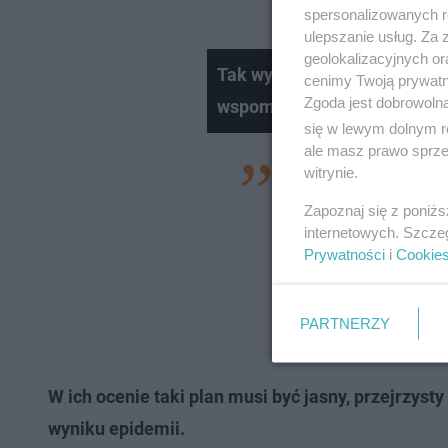
spersonalizowanych re
ulepszanie usług. Za
geolokalizacyjnych or
Tak wyglądał Poznań w czasa
cenimy Twoją prywatno
Zgoda jest dobrowoln
wspominane z nostalgią
się w lewym dolnym r
ale masz prawo sprzec
W związku z tym a
witrynie.
planu pomocy finan
Zapoznaj się z poniż
internetowych. Szcze
gospodarstwa dotkn
Prywatności
i
Cookie
realnych rozwiązań
hodowli oraz wspa
PARTNERZY
- dodali.
W ich ocenie taki plan musi być jasny, przejrzysty
wyniku epidemii.