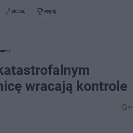
Słuchaj
Wygraj
ontrole
atastrofalnym
nicę wracają kontrole
Do