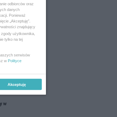
anie odbiorców oraz
nych danych
kacji. Ponieważ
ięcie „Akceptuję”.
ywatności znajdujący
ą zgody użytkownika,
 tylko na tej
 naszych serwisów
esz w
Polityce
Akceptuję
ty w