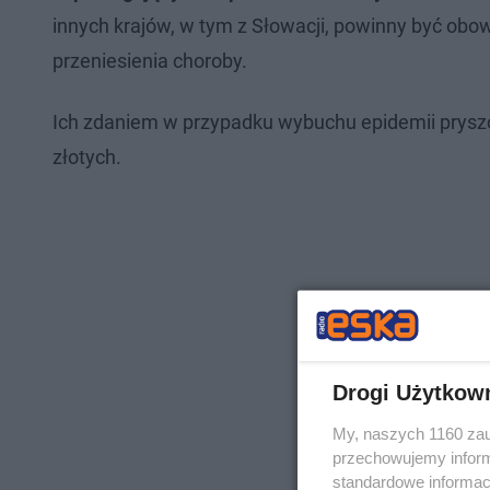
innych krajów, w tym z Słowacji, powinny być o
przeniesienia choroby.
Ich zdaniem w przypadku wybuchu epidemii pryszc
złotych.
Drogi Użytkow
My, naszych 1160 zau
przechowujemy informa
standardowe informac