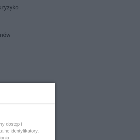
 ryzyko
ionów
y dostęp i
lne identyfikatory,
iania