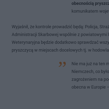
obecnością pryszcz
komunikatem woje
Wyjaśnił, że kontrole prowadzić będą: Policja, St
Administracji Skarbowej wspólnie z powiatowymi l
Weterynaryjna będzie dodatkowo sprawdzać wszys
pryszczycą w miejscach docelowych tj. w hodowlac
Nie ma już na ten
Niemczech, co było
zagrożeniem na poc
obecna w Europie –