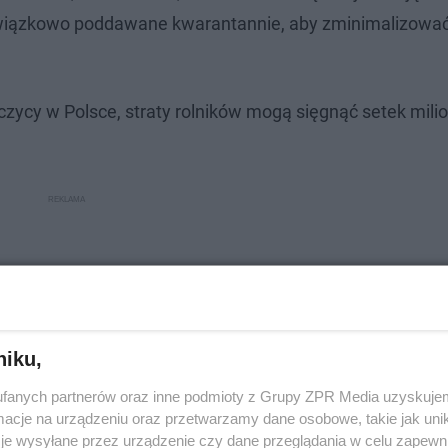
bowiązkowo poddawane kwarantannie, aby zminimalizować
zycy w Polsce, straty rolników mogą sięgnąć setek mil
niku,
fanych partnerów oraz inne podmioty z Grupy ZPR Media uzyskujem
cje na urządzeniu oraz przetwarzamy dane osobowe, takie jak unika
je wysyłane przez urządzenie czy dane przeglądania w celu zapewn