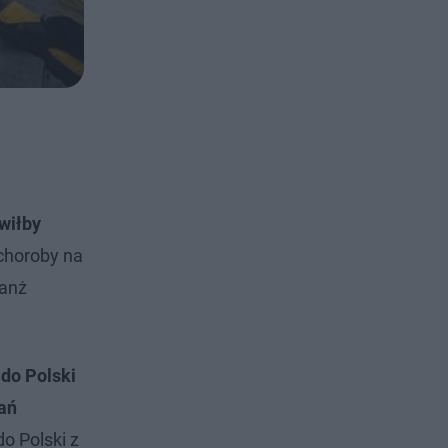
wiłby
 choroby na
ranż
do Polski
łań
o Polski z