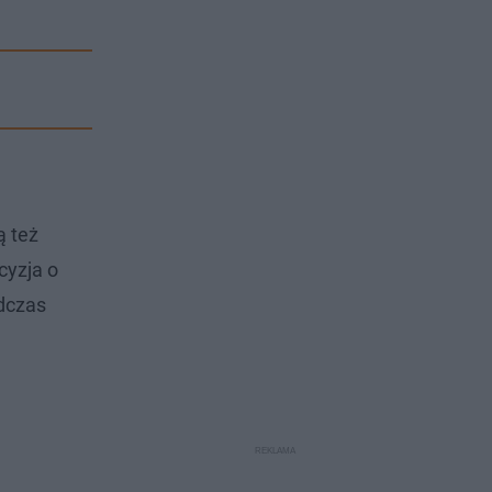
ą też
cyzja o
dczas