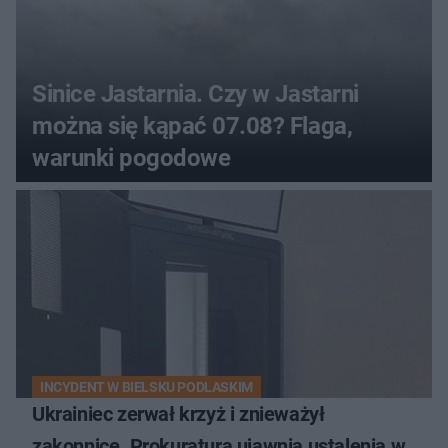
Sinice Jastarnia. Czy w Jastarni
można się kąpać 07.08? Flaga,
warunki pogodowe
INCYDENT W BIELSKU PODLASKIM
Ukrainiec zerwał krzyż i znieważył
zakonnicę. Prokuratura ujawnia ustalenia w