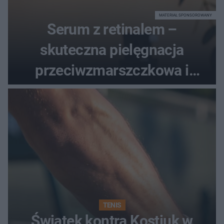
MATERIAŁ SPONSOROWANY
Serum z retinalem –
skuteczna pielęgnacja
przeciwzmarszczkowa i
regenerująca
TENIS
Świątek kontra Kostiuk w