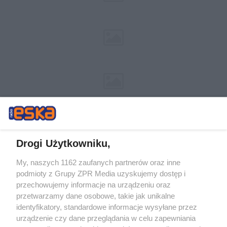
Drogi Użytkowniku,
My, naszych 1162 zaufanych partnerów oraz inne
Żaden utwór zamieszczony w serwisie nie może być powielany i
podmioty z Grupy ZPR Media uzyskujemy dostęp i
rozpowszechniany lub dalej rozpowszechniany w jakikolwiek sposób (w
przechowujemy informacje na urządzeniu oraz
tym także elektroniczny lub mechaniczny) na jakimkolwiek polu
eksploatacji w jakiejkolwiek formie, włącznie z umieszczaniem w
przetwarzamy dane osobowe, takie jak unikalne
Internecie bez pisemnej zgody właściciela praw. Jakiekolwiek użycie lub
identyfikatory, standardowe informacje wysyłane przez
wykorzystanie utworów w całości lub w części z naruszeniem prawa,
tzn. bez właściwej zgody, jest zabronione pod groźbą kary i może być
urządzenie czy dane przeglądania w celu zapewniania
ścigane prawnie.