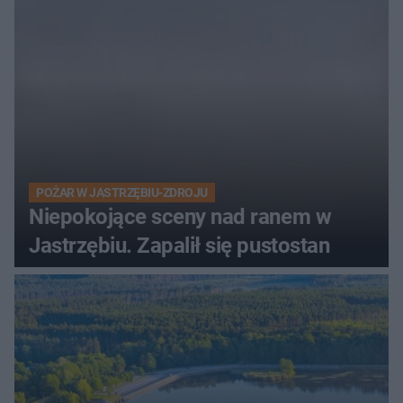
POŻAR W JASTRZĘBIU-ZDROJU
Niepokojące sceny nad ranem w
Jastrzębiu. Zapalił się pustostan