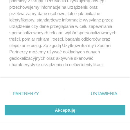
podmioty z Grupy ZPR Media uzyskujemy dostęp i
przechowujemy informacje na urządzeniu oraz
przetwarzamy dane osobowe, takie jak unikalne
identyfikatory, standardowe informacje wysyłane przez
urządzenie czy dane przeglądania w celu zapewniania
spersonalizowanych reklam, wybór spersonalizowanych
treści, pomiar reklam i treści, badanie odbiorców oraz
ulepszanie usług. Za zgodą Użytkownika my i Zaufani
Partnerzy możemy używać dokładnych danych
geolokalizacyjnych oraz aktywnie skanować
charakterystykę urządzenia do celów identyfikacji.
Ponieważ cenimy Twoją prywatność, prosimy o zgodę na
korzystanie z tych technologii poprzez kliknięcie
„Akceptuję”. Zgoda jest dobrowolna i zawsze możesz ją
zmienić/wycofać klikając przycisk ustawień prywatności
Żaden utwór zamieszczony w serwisie nie może być powielany i
PARTNERZY
USTAWIENIA
rozpowszechniany lub dalej rozpowszechniany w jakikolwiek sposób (w
znajdujący się w lewym dolnym rogu strony
. Niektóre
tym także elektroniczny lub mechaniczny) na jakimkolwiek polu
rodzaje przetwarzania danych nie wymagają zgody
eksploatacji w jakiejkolwiek formie, włącznie z umieszczaniem w
Akceptuję
użytkownika, ale masz prawo sprzeciwić się takiemu
Internecie bez pisemnej zgody właściciela praw. Jakiekolwiek użycie lub
wykorzystanie utworów w całości lub w części z naruszeniem prawa,
przetwarzaniu. Preferencje będą miały zastosowanie tylko
tzn. bez właściwej zgody, jest zabronione pod groźbą kary i może być
na tej witrynie.
ścigane prawnie.