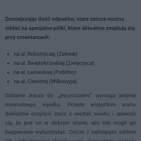
Zmniejszając ilość odpadów, stare znicze można
oddać na specjalne półki, które aktualnie znajdują się
przy cmentarzach:
na ul. Robotniczej (Zalesie)
na ul. Świętokrzyskiej (Zwięczyca)
na ul. Lwowskiej (Pobitno)
na ul. Cienistej (Wilkowyja)
Oddanie znicza do „zniczodzielni” wymaga jedynie
minimalnego wysiłku. Przede wszystkim warto
dokładnie oczyścić znicz z resztek wosku i upewnić
się, że jest on w dobrym stanie, aby inni mogli go
bezpiecznie wykorzystać. Znicze z pękniętym szkłem
lub uszkodzonymi plastikowymi elementami niestety