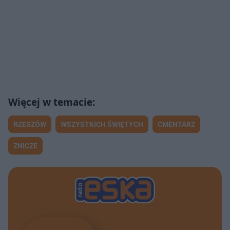
RZESZÓW
WSZYSTKICH ŚWIĘTYCH
CMENTARZ
ZNICZE