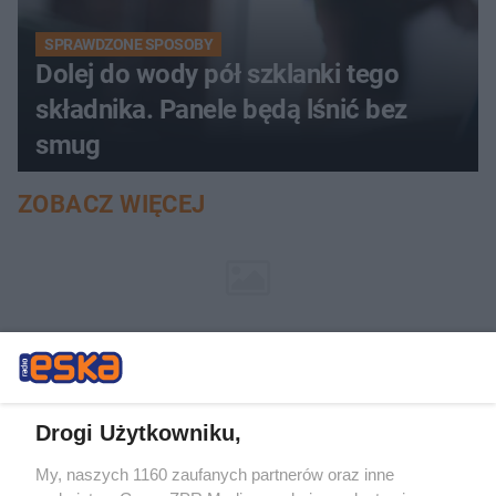
SPRAWDZONE SPOSOBY
Dolej do wody pół szklanki tego
składnika. Panele będą lśnić bez
smug
ZOBACZ WIĘCEJ
Drogi Użytkowniku,
My, naszych 1160 zaufanych partnerów oraz inne