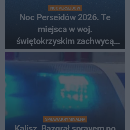
NOC PERSEIDÓW
Noc Perseidów 2026. Te
miejsca w woj.
świętokrzyskim zachwycą
każdego miłośnika gwiazd
SPRAWA KRYMINALNA
Kalisz. Bazgrał sprayem po