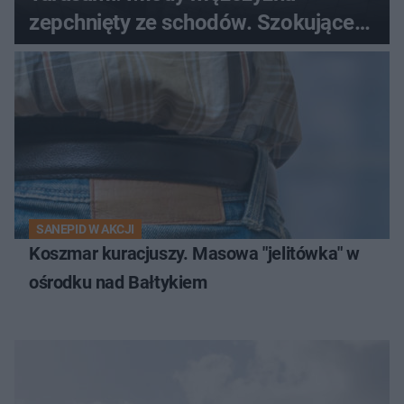
zepchnięty ze schodów. Szokujące
nagranie krąży po sieci
SANEPID W AKCJI
Koszmar kuracjuszy. Masowa "jelitówka" w
ośrodku nad Bałtykiem