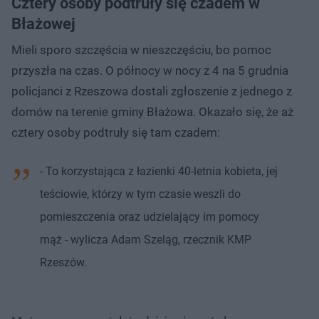
Cztery osoby podtruły się czadem w
Błażowej
Mieli sporo szczęścia w nieszczęściu, bo pomoc
przyszła na czas. O północy w nocy z 4 na 5 grudnia
policjanci z Rzeszowa dostali zgłoszenie z jednego z
domów na terenie gminy Błażowa. Okazało się, że aż
cztery osoby podtruły się tam czadem:
- To korzystająca z łazienki 40-letnia kobieta, jej
teściowie, którzy w tym czasie weszli do
pomieszczenia oraz udzielający im pomocy
mąż - wylicza Adam Szeląg, rzecznik KMP
Rzeszów.