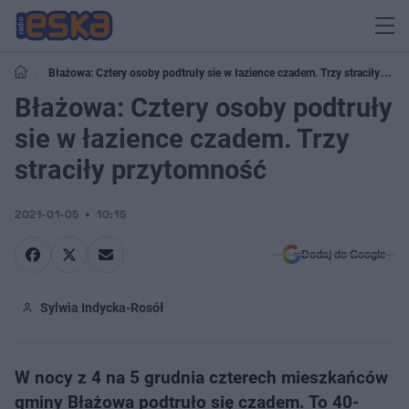
Błażowa: Cztery osoby podtruły sie w łazience czadem. Trzy straciły
przytomność
Błażowa: Cztery osoby podtruły
sie w łazience czadem. Trzy
straciły przytomność
2021-01-05
10:15
Dodaj do Google
Sylwia Indycka-Rosół
W nocy z 4 na 5 grudnia czterech mieszkańców
gminy Błażowa podtruło się czadem. To 40-