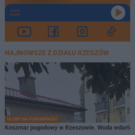
TERAZ
GRAMY
NAJNOWSZE Z DZIAŁU RZESZÓW
ULEWY NA PODKARPACIU
Koszmar pogodowy w Rzeszowie. Woda wdarła si