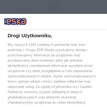
Drogi Użytkowniku,
My, naszych 1162 zaufanych partnerów oraz inne
Żaden utwór zamieszczony w serwisie nie może być powielany i
podmioty z Grupy ZPR Media uzyskujemy dostęp i
rozpowszechniany lub dalej rozpowszechniany w jakikolwiek sposób (w
tym także elektroniczny lub mechaniczny) na jakimkolwiek polu
przechowujemy informacje na urządzeniu oraz
eksploatacji w jakiejkolwiek formie, włącznie z umieszczaniem w
przetwarzamy dane osobowe, takie jak unikalne
Internecie bez pisemnej zgody właściciela praw. Jakiekolwiek użycie lub
identyfikatory, standardowe informacje wysyłane przez
wykorzystanie utworów w całości lub w części z naruszeniem prawa,
tzn. bez właściwej zgody, jest zabronione pod groźbą kary i może być
urządzenie czy dane przeglądania w celu zapewniania
ścigane prawnie.
spersonalizowanych reklam, wybór spersonalizowanych
treści, pomiar reklam i treści, badanie odbiorców oraz
ulepszanie usług. Za zgodą Użytkownika my i Zaufani
Partnerzy możemy używać dokładnych danych
geolokalizacyjnych oraz aktywnie skanować
charakterystykę urządzenia do celów identyfikacji.