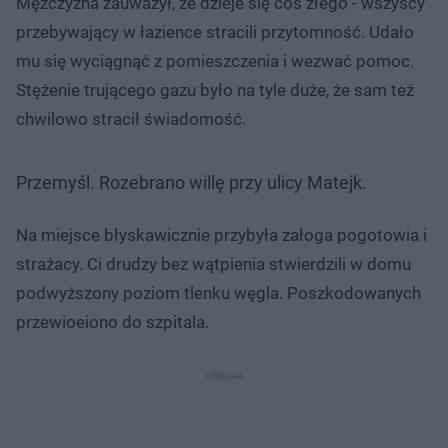
Mężczyzna zauważył, że dzieje się coś złego - wszyscy
przebywający w łazience stracili przytomność. Udało
mu się wyciągnąć z pomieszczenia i wezwać pomoc.
Stężenie trującego gazu było na tyle duże, że sam też
chwilowo stracił świadomość.
Przemyśl. Rozebrano willę przy ulicy Matejk.
Na miejsce błyskawicznie przybyła załoga pogotowia i
strażacy. Ci drudzy bez wątpienia stwierdzili w domu
podwyższony poziom tlenku węgla. Poszkodowanych
przewioeiono do szpitala.