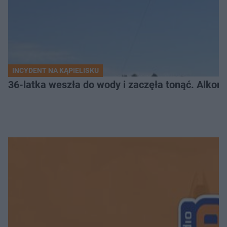
INCYDENT NA KĄPIELISKU
36-latka weszła do wody i zaczęła tonąć. Alkom