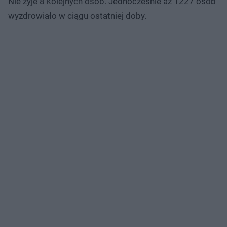
Nie żyje 8 kolejnych osób. Jednocześnie aż 1227 osób
wyzdrowiało w ciągu ostatniej doby.