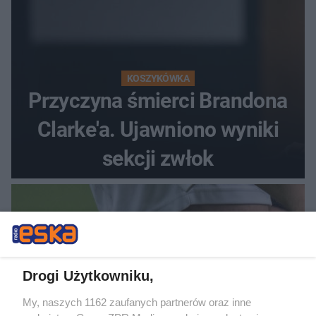
KOSZYKÓWKA
Przyczyna śmierci Brandona
Clarke'a. Ujawniono wyniki
sekcji zwłok
Drogi Użytkowniku,
My, naszych 1162 zaufanych partnerów oraz inne