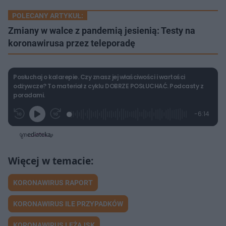
POLECANY ARTYKUŁ:
Zmiany w walce z pandemią jesienią: Testy na
koronawirusa przez teleporadę
Posłuchaj o kalarepie. Czy znasz jej właściwości i wartości
odżywcze? To materiał z cyklu DOBRZE POSŁUCHAĆ. Podcasty z
poradami.
L
P
P
P
-
6:14
G
o
r
r
o
z
r
a
z
z
o
a
d
e
e
s
j
t
e
w
w
a
d
i
i
ł
:
ń
ń
y
c
4
1
1
z
.
0
0
a
s
0
s
s
Â
0
d
d
KORONAWIRUS RAPORT
%
o
o
t
p
u
r
KORONAWIRUS ILE PRZYPADKÓW
ł
z
u
o
d
KORONAWIRUS LEŻAJSK