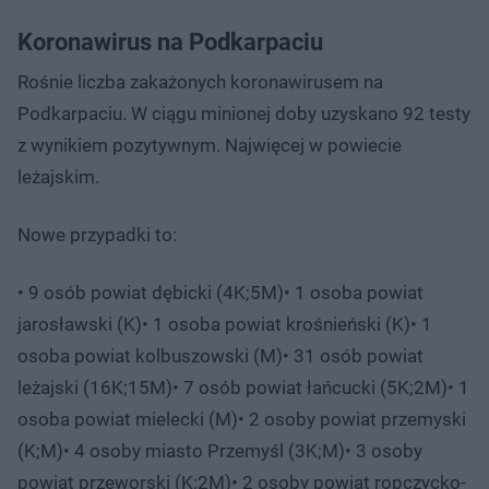
Koronawirus na Podkarpaciu
Rośnie liczba zakażonych koronawirusem na
Podkarpaciu. W ciągu minionej doby uzyskano 92 testy
z wynikiem pozytywnym. Najwięcej w powiecie
leżajskim.
Nowe przypadki to:
• 9 osób powiat dębicki (4K;5M)• 1 osoba powiat
jarosławski (K)• 1 osoba powiat krośnieński (K)• 1
osoba powiat kolbuszowski (M)• 31 osób powiat
leżajski (16K;15M)• 7 osób powiat łańcucki (5K;2M)• 1
osoba powiat mielecki (M)• 2 osoby powiat przemyski
(K;M)• 4 osoby miasto Przemyśl (3K;M)• 3 osoby
powiat przeworski (K;2M)• 2 osoby powiat ropczycko-