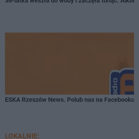
36-latka weszła do wody i zaczęła tonąć. Alkom
ESKA Rzeszów News. Polub nas na Facebooku!
LOKALNIE: