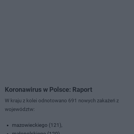
Koronawirus w Polsce: Raport
W kraju z kolei odnotowano 691 nowych zakażeń z
województw:
mazowieckiego (121),
małopolskiego (120),