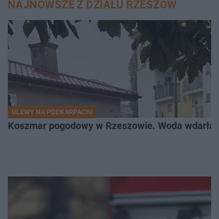
NAJNOWSZE Z DZIAŁU RZESZÓW
ULEWY NA PODKARPACIU
Koszmar pogodowy w Rzeszowie. Woda wdarła si