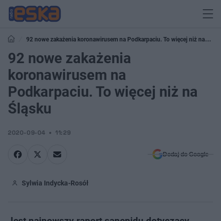
92 nowe zakażenia koronawirusem na Podkarpaciu. To więcej niż na
Śląsku
92 nowe zakażenia
koronawirusem na
Podkarpaciu. To więcej niż na
Śląsku
2020-09-04
11:29
Dodaj do Google
Sylwia Indycka-Rosół
Jest najnowszy raport sanepidu dotyczący