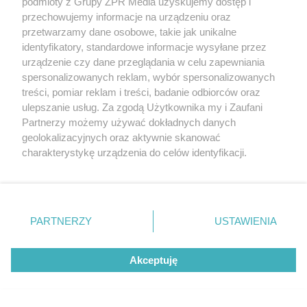
podmioty z Grupy ZPR Media uzyskujemy dostęp i
PIŁKA NOŻNA
przechowujemy informacje na urządzeniu oraz
Jagiellonia Białystok powalczy z
przetwarzamy dane osobowe, takie jak unikalne
Widzewem Łódź. Kto wygra w hicie
identyfikatory, standardowe informacje wysyłane przez
urządzenie czy dane przeglądania w celu zapewniania
Ekstraklasy?
spersonalizowanych reklam, wybór spersonalizowanych
treści, pomiar reklam i treści, badanie odbiorców oraz
ulepszanie usług. Za zgodą Użytkownika my i Zaufani
Partnerzy możemy używać dokładnych danych
geolokalizacyjnych oraz aktywnie skanować
charakterystykę urządzenia do celów identyfikacji.
Ponieważ cenimy Twoją prywatność, prosimy o zgodę na
korzystanie z tych technologii poprzez kliknięcie
„Akceptuję”. Zgoda jest dobrowolna i zawsze możesz ją
zmienić/wycofać klikając przycisk ustawień prywatności
PARTNERZY
USTAWIENIA
POLSKI SIATKARZ
znajdujący się w lewym dolnym rogu strony
. Niektóre
Jakub Kochanowski ujawnia z kim
rodzaje przetwarzania danych nie wymagają zgody
Akceptuję
użytkownika, ale masz prawo sprzeciwić się takiemu
spotyka się Tomasz Fornal. Te słowa
przetwarzaniu. Preferencje będą miały zastosowanie tylko
to absolutny hit
na tej witrynie.