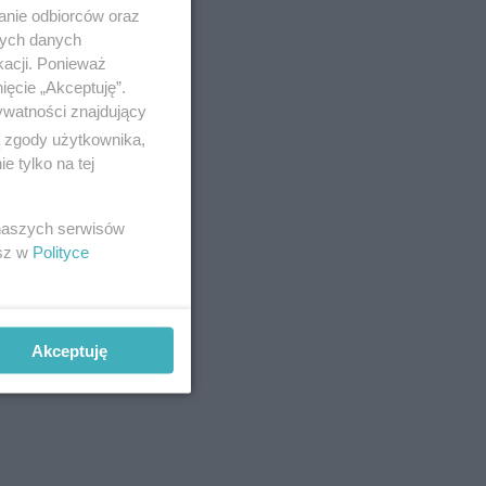
anie odbiorców oraz
nych danych
kacji. Ponieważ
ięcie „Akceptuję”.
ł kandydat
ywatności znajdujący
ą zgody użytkownika,
m miejscu
 tylko na tej
 naszych serwisów
esz w
Polityce
Akceptuję