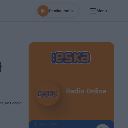
Słuchaj radia
Menu
ł
Radio Online
daj do Google
TERAZ GRAMY