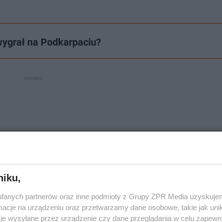
wygrał na Podkarpaciu?
niku,
fanych partnerów oraz inne podmioty z Grupy ZPR Media uzyskujem
cje na urządzeniu oraz przetwarzamy dane osobowe, takie jak unika
je wysyłane przez urządzenie czy dane przeglądania w celu zapewn