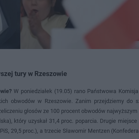
szej tury w Rzeszowie
owie?
W poniedziałek (19.05) rano Państwowa Komisj
tkich obwodów w Rzeszowie. Zanim przejdziemy do 
przeliczeniu głosów ze 100 procent obwodów najwyższym
ka), który uzyskał 31,4 proc. poparcia. Drugie miejsce 
iS, 29,5 proc.), a trzecie Sławomir Mentzen (Konfedera