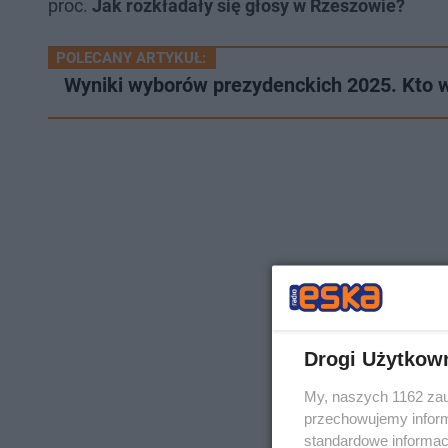
proc.
Jak rozkładały się głosy w Rzeszowie?
POLECANY ARTYKUŁ:
Wyniki wyborów prezydenckich 2025. Kto 
Drogi Użytkow
My, naszych 1162 zau
przechowujemy informa
standardowe informac