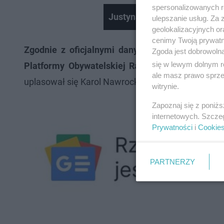
spersonalizowanych re
Justyna Steczkowska przywi
ulepszanie usług. Za
geolokalizacyjnych or
cenimy Twoją prywatno
Zgodnie z oficjalnymi danymi PKW pierwszą t
Zgoda jest dobrowoln
się w lewym dolnym r
Platformy Obywatelskiej Rafał Trzaskowski, na
ale masz prawo sprzec
uplasował się Karol Nawrocki (27,25 proc.), a na 
witrynie.
Zapoznaj się z poniż
internetowych. Szcze
Prywatności
i
Cookie
PARTNERZY