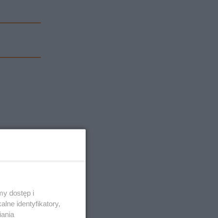
y dostęp i
lne identyfikatory,
iania