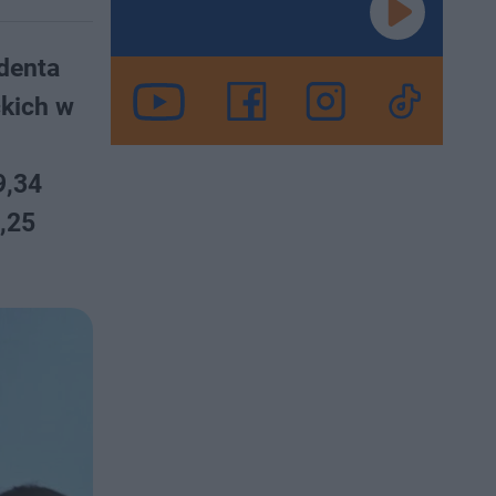
denta
ckich w
9,34
,25