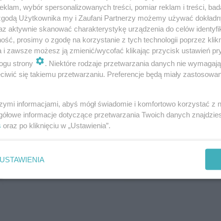
klam, wybór spersonalizowanych treści, pomiar reklam i treści, bad
tana przez fanów
 zgodą Użytkownika my i Zaufani Partnerzy możemy używać dokład
az aktywnie skanować charakterystykę urządzenia do celów identyfi
ść, prosimy o zgodę na korzystanie z tych technologii poprzez klikn
urę wyborów prezydenckich 2025 w Rzeszowie wygra
a i zawsze możesz ją zmienić/wycofać klikając przycisk ustawień pr
ogu strony
. Niektóre rodzaje przetwarzania danych nie wymagaj
 którego zagłosowało 29,34 proc. wyborców.
Na drugi
iwić się takiemu przetwarzaniu. Preferencje będą miały zastosowanie
trzecim Sławomir Mentzen – 16,57 proc.
szymi informacjami, abyś mógł świadomie i komfortowo korzystać z
gółowe informacje dotyczące przetwarzania Twoich danych znajdzi
s
oraz po kliknięciu w „Ustawienia”.
USTAWIENIA