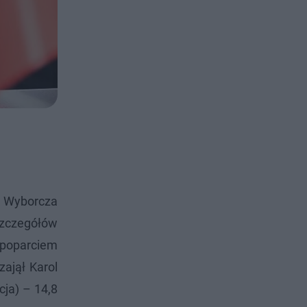
a Wyborcza
szczegółów
 poparciem
zajął Karol
cja) – 14,8