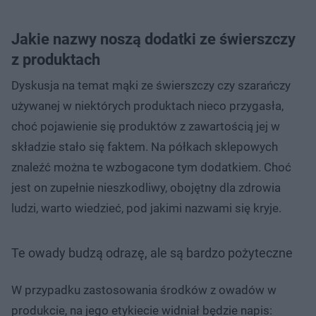
Jakie nazwy noszą dodatki ze świerszczy
z produktach
Dyskusja na temat mąki ze świerszczy czy szarańczy
używanej w niektórych produktach nieco przygasła,
choć pojawienie się produktów z zawartością jej w
składzie stało się faktem. Na półkach sklepowych
znaleźć można te wzbogacone tym dodatkiem. Choć
jest on zupełnie nieszkodliwy, obojętny dla zdrowia
ludzi, warto wiedzieć, pod jakimi nazwami się kryje.
Te owady budzą odrazę, ale są bardzo pożyteczne
W przypadku zastosowania środków z owadów w
produkcie, na jego etykiecie widniał będzie napis: