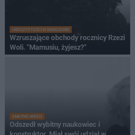
UROCZYSTOŚCI W WARSZAWIE
Wzruszające obchody rocznicy Rzezi
Woli. "Mamusiu, żyjesz?"
SMUTNE WIEŚCI
Odszedł wybitny naukowiec i
konstruktor. Miał swój udział w