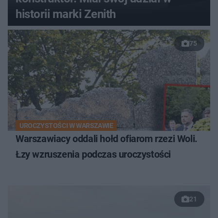
historii marki Zenith
75
UROCZYSTOŚCI W WARSZAWIE
Warszawiacy oddali hołd ofiarom rzezi Woli.
Łzy wzruszenia podczas uroczystości
21