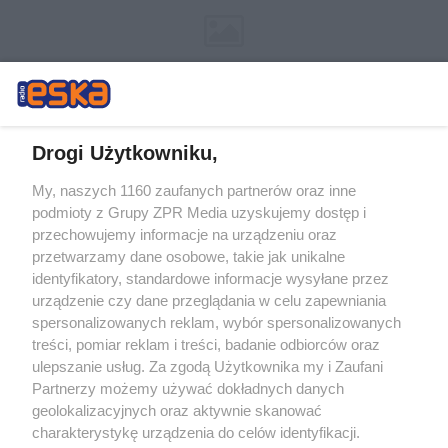
Drogi Użytkowniku,
My, naszych 1160 zaufanych partnerów oraz inne
Żaden utwór zamieszczony w serwisie nie może być powielany i
podmioty z Grupy ZPR Media uzyskujemy dostęp i
rozpowszechniany lub dalej rozpowszechniany w jakikolwiek sposób (w
przechowujemy informacje na urządzeniu oraz
tym także elektroniczny lub mechaniczny) na jakimkolwiek polu
eksploatacji w jakiejkolwiek formie, włącznie z umieszczaniem w
przetwarzamy dane osobowe, takie jak unikalne
Internecie bez pisemnej zgody właściciela praw. Jakiekolwiek użycie lub
identyfikatory, standardowe informacje wysyłane przez
wykorzystanie utworów w całości lub w części z naruszeniem prawa,
tzn. bez właściwej zgody, jest zabronione pod groźbą kary i może być
urządzenie czy dane przeglądania w celu zapewniania
ścigane prawnie.
spersonalizowanych reklam, wybór spersonalizowanych
treści, pomiar reklam i treści, badanie odbiorców oraz
ulepszanie usług. Za zgodą Użytkownika my i Zaufani
Partnerzy możemy używać dokładnych danych
geolokalizacyjnych oraz aktywnie skanować
charakterystykę urządzenia do celów identyfikacji.