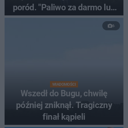
poród. "Paliwo za darmo lub
50 %!"
6
WIADOMOŚCI
Wszedł do Bugu, chwilę
później zniknął. Tragiczny
finał kąpieli