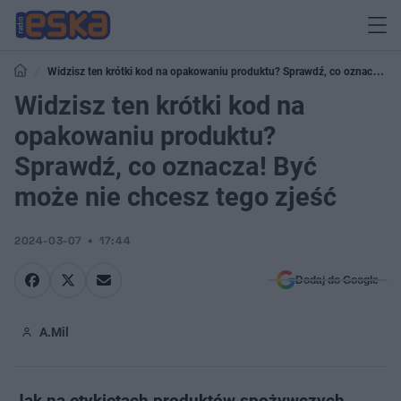
Widzisz ten krótki kod na opakowaniu produktu? Sprawdź, co oznacza!
Być może nie chcesz tego zjeść
Widzisz ten krótki kod na
opakowaniu produktu?
Sprawdź, co oznacza! Być
może nie chcesz tego zjeść
2024-03-07
17:44
Dodaj do Google
A.Mil
Jak na etykietach produktów spożywczych