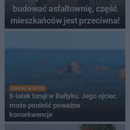
budować asfaltownię, część
mieszkańców jest przeciwna!
DRAMAT W USTCE
8-latek tonął w Bałtyku. Jego ojciec
może ponieść poważne
konsekwencje