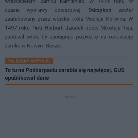
właścicielami zamku Kamieniec. W 1475 roku, w
czasie wyprawy odwetowej,
Odrzykoń
został
zaatakowany przez wojska króla Macieja Korwina. W
1497 roku Piotr Herburt, dziadek poety Mikołaja Reja,
zastawił wieś, by zaciągnąć pożyczkę na renowację
zamku w Nowym Sączu.
POLECANY ARTYKUŁ:
To tu na Podkarpaciu zarabia się najwięcej. GUS
opublikował dane