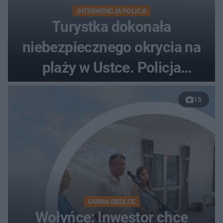
INTERWENCJA POLICJI
Turystka dokonała
niebezpiecznego okrycia na
plaży w Ustce. Policja
musiała zamknąć odcinek
15
wybrzeża
GMINA SIEDLCE
Wołyńce: Inwestor chce