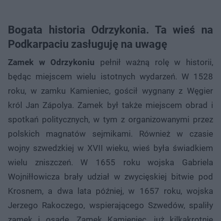
Bogata historia Odrzykonia. Ta wieś na
Podkarpaciu zasługuję na uwagę
Zamek w Odrzykoniu
pełnił ważną rolę w historii,
będąc miejscem wielu istotnych wydarzeń. W 1528
roku, w zamku Kamieniec, gościł wygnany z Węgier
król Jan Zápolya. Zamek był także miejscem obrad i
spotkań politycznych, w tym z organizowanymi przez
polskich magnatów sejmikami. Również w czasie
wojny szwedzkiej w XVII wieku, wieś była świadkiem
wielu zniszczeń. W 1655 roku wojska Gabriela
Wojniłłowicza brały udział w zwycięskiej bitwie pod
Krosnem, a dwa lata później, w 1657 roku, wojska
Jerzego Rakoczego, wspierającego Szwedów, spaliły
zamek i osadę. Zamek Kamieniec, już kilkakrotnie