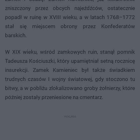
zniszczony przez obcych najeźdźców, ostatecznie
popadł w ruinę w XVIII wieku, a w latach 1768–1772
stał się miejscem obrony przez Konfederatów
barskich.
W XIX wieku, wśród zamkowych ruin, stanął pomnik
Tadeusza Kościuszki, który upamiętniał setną rocznicę
insurekcji. Zamek Kamieniec był także świadkiem
trudnych czasów I wojny światowej, gdy stoczono tu
bitwy, a w pobliżu zlokalizowano groby żołnierzy, które
później zostały przeniesione na cmentarz.