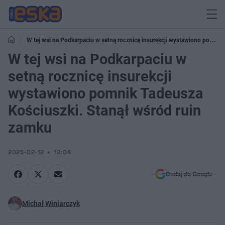
W tej wsi na Podkarpaciu w setną rocznicę insurekcji wystawiono pomnik
Tadeusza Kościuszki. Stanął wśród ruin zamku
W tej wsi na Podkarpaciu w
setną rocznicę insurekcji
wystawiono pomnik Tadeusza
Kościuszki. Stanął wśród ruin
zamku
2025-02-12
12:04
Dodaj do Google
Michał Winiarczyk