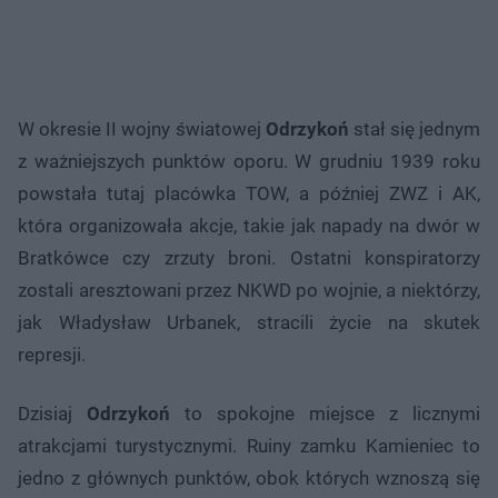
W okresie II wojny światowej
Odrzykoń
stał się jednym
z ważniejszych punktów oporu. W grudniu 1939 roku
powstała tutaj placówka TOW, a później ZWZ i AK,
która organizowała akcje, takie jak napady na dwór w
Bratkówce czy zrzuty broni. Ostatni konspiratorzy
zostali aresztowani przez NKWD po wojnie, a niektórzy,
jak Władysław Urbanek, stracili życie na skutek
represji.
Dzisiaj
Odrzykoń
to spokojne miejsce z licznymi
atrakcjami turystycznymi. Ruiny zamku Kamieniec to
jedno z głównych punktów, obok których wznoszą się