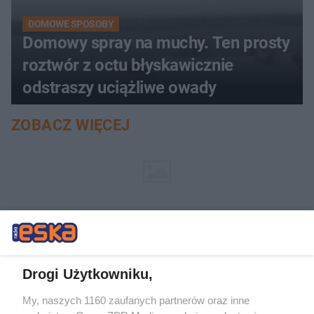
DOMOWE SPOSOBY
Domowy spray na muchy. Ten prosty
roztwór z octu błyskawicznie
odstraszy uciążliwe owady
ZOBACZ WIĘCEJ
Drogi Użytkowniku,
My, naszych 1160 zaufanych partnerów oraz inne