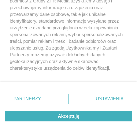
podmioty z Grupy ZPR Media uzyskujemy dostęp i
przechowujemy informacje na urządzeniu oraz
przetwarzamy dane osobowe, takie jak unikalne
identyfikatory, standardowe informacje wysyłane przez
urządzenie czy dane przeglądania w celu zapewniania
spersonalizowanych reklam, wybór spersonalizowanych
treści, pomiar reklam i treści, badanie odbiorców oraz
ulepszanie usług. Za zgodą Użytkownika my i Zaufani
Partnerzy możemy używać dokładnych danych
geolokalizacyjnych oraz aktywnie skanować
charakterystykę urządzenia do celów identyfikacji.
Ponieważ cenimy Twoją prywatność, prosimy o zgodę na
korzystanie z tych technologii poprzez kliknięcie
„Akceptuję”. Zgoda jest dobrowolna i zawsze możesz ją
zmienić/wycofać klikając przycisk ustawień prywatności
Żaden utwór zamieszczony w serwisie nie może być powielany i
PARTNERZY
USTAWIENIA
rozpowszechniany lub dalej rozpowszechniany w jakikolwiek sposób (w
znajdujący się w lewym dolnym rogu strony
. Niektóre
tym także elektroniczny lub mechaniczny) na jakimkolwiek polu
rodzaje przetwarzania danych nie wymagają zgody
eksploatacji w jakiejkolwiek formie, włącznie z umieszczaniem w
Internecie bez pisemnej zgody właściciela praw. Jakiekolwiek użycie lub
Akceptuję
użytkownika, ale masz prawo sprzeciwić się takiemu
wykorzystanie utworów w całości lub w części z naruszeniem prawa,
przetwarzaniu. Preferencje będą miały zastosowanie tylko
tzn. bez właściwej zgody, jest zabronione pod groźbą kary i może być
na tej witrynie.
ścigane prawnie.