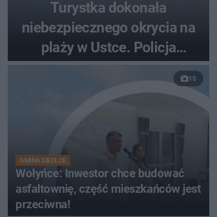
Turystka dokonała
niebezpiecznego okrycia na
plaży w Ustce. Policja
musiała zamknąć odcinek
15
wybrzeża
GMINA SIEDLCE
Wołyńce: Inwestor chce budować
asfaltownię, część mieszkańców jest
przeciwna!