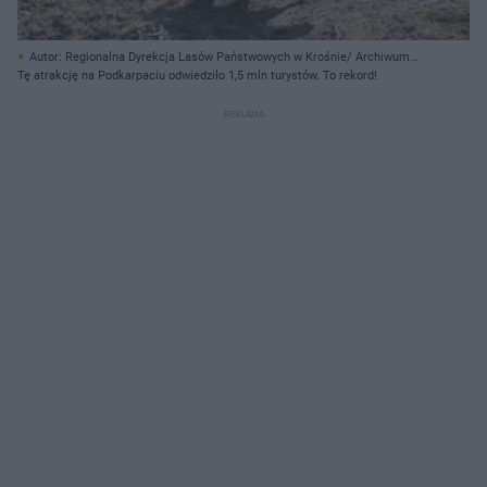
Autor: Regionalna Dyrekcja Lasów Państwowych w Krośnie/ Archiwum
prywatne
Tę atrakcję na Podkarpaciu odwiedziło 1,5 mln turystów. To rekord!