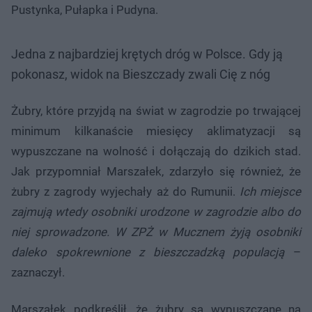
Pustynka, Pułapka i Pudyna.
Jedna z najbardziej krętych dróg w Polsce. Gdy ją
pokonasz, widok na Bieszczady zwali Cię z nóg
Żubry, które przyjdą na świat w zagrodzie po trwającej
minimum kilkanaście miesięcy aklimatyzacji są
wypuszczane na wolność i dołączają do dzikich stad.
Jak przypomniał Marszałek, zdarzyło się również, że
żubry z zagrody wyjechały aż do Rumunii.
Ich miejsce
zajmują wtedy osobniki urodzone w zagrodzie albo do
niej sprowadzone. W ZPŻ w Mucznem żyją osobniki
daleko spokrewnione z bieszczadzką populacją
–
zaznaczył.
Marszałek podkreślił, że żubry są wypuszczane na