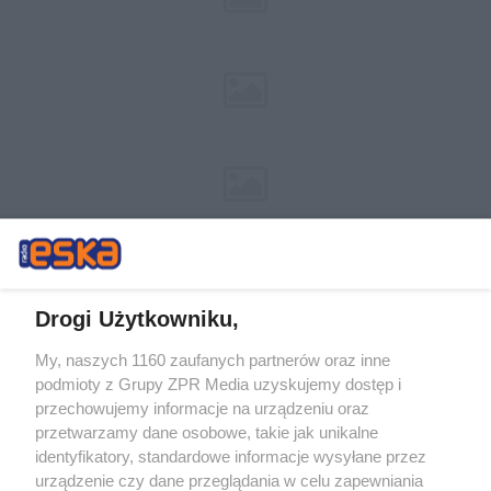
Drogi Użytkowniku,
My, naszych 1160 zaufanych partnerów oraz inne
Żaden utwór zamieszczony w serwisie nie może być powielany i
podmioty z Grupy ZPR Media uzyskujemy dostęp i
rozpowszechniany lub dalej rozpowszechniany w jakikolwiek sposób (w
przechowujemy informacje na urządzeniu oraz
tym także elektroniczny lub mechaniczny) na jakimkolwiek polu
eksploatacji w jakiejkolwiek formie, włącznie z umieszczaniem w
przetwarzamy dane osobowe, takie jak unikalne
Internecie bez pisemnej zgody właściciela praw. Jakiekolwiek użycie lub
identyfikatory, standardowe informacje wysyłane przez
wykorzystanie utworów w całości lub w części z naruszeniem prawa,
tzn. bez właściwej zgody, jest zabronione pod groźbą kary i może być
urządzenie czy dane przeglądania w celu zapewniania