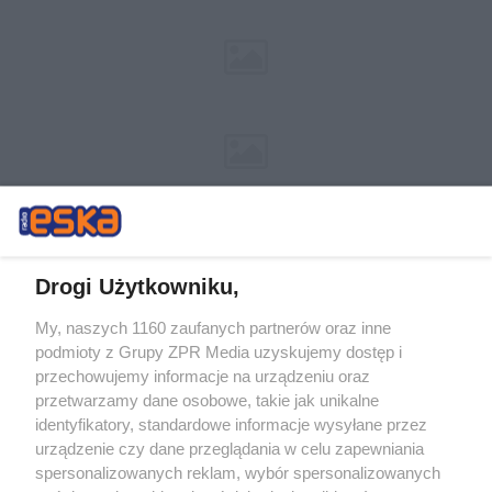
Drogi Użytkowniku,
My, naszych 1160 zaufanych partnerów oraz inne
Żaden utwór zamieszczony w serwisie nie może być powielany i
podmioty z Grupy ZPR Media uzyskujemy dostęp i
rozpowszechniany lub dalej rozpowszechniany w jakikolwiek sposób (w
przechowujemy informacje na urządzeniu oraz
tym także elektroniczny lub mechaniczny) na jakimkolwiek polu
eksploatacji w jakiejkolwiek formie, włącznie z umieszczaniem w
przetwarzamy dane osobowe, takie jak unikalne
Internecie bez pisemnej zgody właściciela praw. Jakiekolwiek użycie lub
identyfikatory, standardowe informacje wysyłane przez
wykorzystanie utworów w całości lub w części z naruszeniem prawa,
tzn. bez właściwej zgody, jest zabronione pod groźbą kary i może być
urządzenie czy dane przeglądania w celu zapewniania
ścigane prawnie.
spersonalizowanych reklam, wybór spersonalizowanych