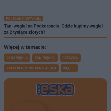
POLECANY ARTYKUŁ:
Tani węgiel na Podkarpaciu. Gdzie kupimy węgiel
za 2 tysiące złotych?
CENA WĘGLA
TANI WĘGIEL
RZESZÓW
PREFERENCYJNE CENY WĘGLA
WĘGIEL