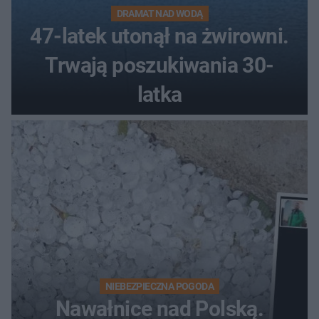
DRAMAT NAD WODĄ
47-latek utonął na żwirowni.
Trwają poszukiwania 30-
latka
NIEBEZPIECZNA POGODA
Nawałnice nad Polską.