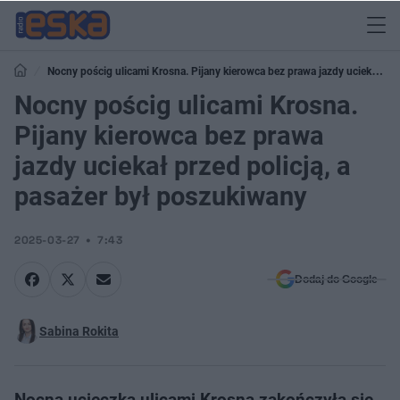
Nocny pościg ulicami Krosna. Pijany kierowca bez prawa jazdy uciekał
przed policją, a pasażer był poszukiwany
Nocny pościg ulicami Krosna.
Pijany kierowca bez prawa
jazdy uciekał przed policją, a
pasażer był poszukiwany
2025-03-27
7:43
Dodaj do Google
Sabina Rokita
Nocna ucieczka ulicami Krosna zakończyła się