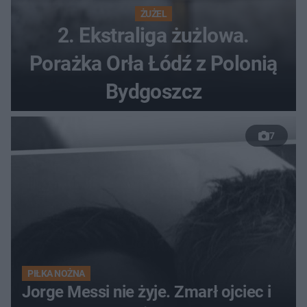
ŻUŻEL
2. Ekstraliga żużlowa.
Porażka Orła Łódź z Polonią
Bydgoszcz
7
PIŁKA NOŻNA
Jorge Messi nie żyje. Zmarł ojciec i