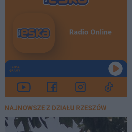
Radio Online
TERAZ
GRAMY
NAJNOWSZE Z DZIAŁU RZESZÓW