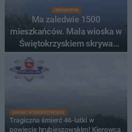
CIEKAWOSTKI
Ma zaledwie 1500
mieszkańców. Mała wioska w
Świętokrzyskiem skrywa
zabytki, bywał tu nawet król
DRAMAT W SIEKIERZYŃCACH
Tragiczna śmierć 46-latki w
powiecie hrubieszowskim! Kierowca