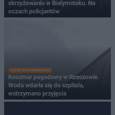
skrzyżowaniu w Białymstoku. Na
oczach policjantów
ULEWY NA PODKARPACIU
Koszmar pogodowy w Rzeszowie.
Woda wdarła się do szpitala,
wstrzymano przyjęcia