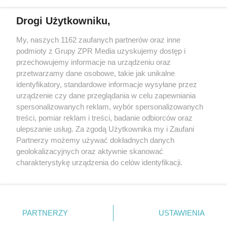
Drogi Użytkowniku,
My, naszych 1162 zaufanych partnerów oraz inne
Żaden utwór zamieszczony w serwisie nie może być powielany i
podmioty z Grupy ZPR Media uzyskujemy dostęp i
rozpowszechniany lub dalej rozpowszechniany w jakikolwiek sposób (w
tym także elektroniczny lub mechaniczny) na jakimkolwiek polu
przechowujemy informacje na urządzeniu oraz
eksploatacji w jakiejkolwiek formie, włącznie z umieszczaniem w
przetwarzamy dane osobowe, takie jak unikalne
Internecie bez pisemnej zgody właściciela praw. Jakiekolwiek użycie lub
identyfikatory, standardowe informacje wysyłane przez
wykorzystanie utworów w całości lub w części z naruszeniem prawa,
tzn. bez właściwej zgody, jest zabronione pod groźbą kary i może być
urządzenie czy dane przeglądania w celu zapewniania
ścigane prawnie.
spersonalizowanych reklam, wybór spersonalizowanych
treści, pomiar reklam i treści, badanie odbiorców oraz
ulepszanie usług. Za zgodą Użytkownika my i Zaufani
Partnerzy możemy używać dokładnych danych
geolokalizacyjnych oraz aktywnie skanować
charakterystykę urządzenia do celów identyfikacji.
Ponieważ cenimy Twoją prywatność, prosimy o zgodę na
O nas
korzystanie z tych technologii poprzez kliknięcie
Informacje prawne
„Akceptuję”. Zgoda jest dobrowolna i zawsze możesz ją
zmienić/wycofać klikając przycisk ustawień prywatności
PARTNERZY
USTAWIENIA
Nasze serwisy
znajdujący się w lewym dolnym rogu strony
. Niektóre