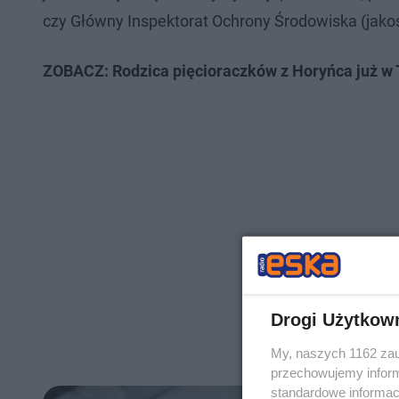
czy Główny Inspektorat Ochrony Środowiska (jakoś
ZOBACZ: Rodzica pięcioraczków z Horyńca już w T
Drogi Użytkow
My, naszych 1162 zau
przechowujemy informa
standardowe informac