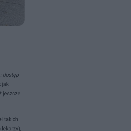
: dostęp
 jak
ż jeszcze
ł takich
lekarzy),