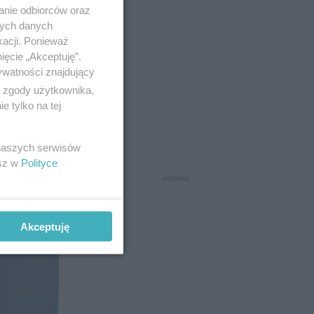
anie odbiorców oraz
9
nych danych
kacji. Ponieważ
ięcie „Akceptuję”.
ywatności znajdujący
ą zgody użytkownika,
 tylko na tej
 naszych serwisów
esz w
Polityce
Akceptuję