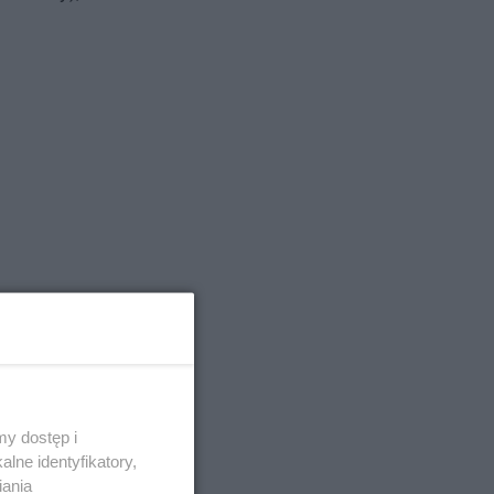
y dostęp i
lne identyfikatory,
iania