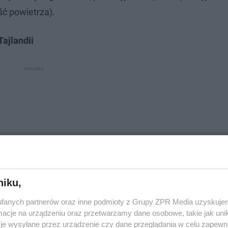
ć powietrza).
ajlandii
niku,
fanych partnerów oraz inne podmioty z Grupy ZPR Media uzyskujem
cje na urządzeniu oraz przetwarzamy dane osobowe, takie jak unika
je wysyłane przez urządzenie czy dane przeglądania w celu zapewn