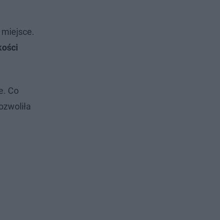
 miejsce.
kości
e. Co
ozwoliła