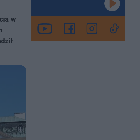
cia w
o
dził