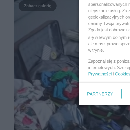
spersonalizowanych re
ulepszanie usług. Za
geolokalizacyjnych or
cenimy Twoją prywatno
Zgoda jest dobrowoln
się w lewym dolnym r
ale masz prawo sprzec
witrynie.
Zapoznaj się z poniż
internetowych. Szcze
Prywatności
i
Cookie
PARTNERZY