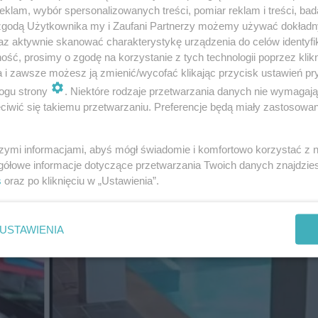
klam, wybór spersonalizowanych treści, pomiar reklam i treści, bad
 zgodą Użytkownika my i Zaufani Partnerzy możemy używać dokład
az aktywnie skanować charakterystykę urządzenia do celów identyfi
ść, prosimy o zgodę na korzystanie z tych technologii poprzez klikn
a i zawsze możesz ją zmienić/wycofać klikając przycisk ustawień pr
ogu strony
. Niektóre rodzaje przetwarzania danych nie wymagaj
iwić się takiemu przetwarzaniu. Preferencje będą miały zastosowanie
szymi informacjami, abyś mógł świadomie i komfortowo korzystać z
gółowe informacje dotyczące przetwarzania Twoich danych znajdzi
s
oraz po kliknięciu w „Ustawienia”.
USTAWIENIA