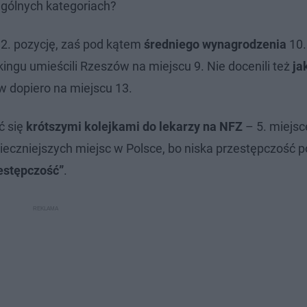
ególnych kategoriach?
2. pozycję, zaś pod kątem
średniego wynagrodzenia
10.
nkingu umieścili Rzeszów na miejscu 9. Nie docenili też
ja
w dopiero na miejscu 13.
 się
krótszymi kolejkami do lekarzy na NFZ
– 5. miejsc
pieczniejszych miejsc w Polsce, bo niska przestępczość p
estępczość”
.