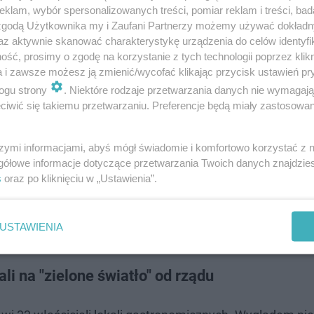
 technologiczna dla pociągów
klam, wybór spersonalizowanych treści, pomiar reklam i treści, bad
 zgodą Użytkownika my i Zaufani Partnerzy możemy używać dokład
az aktywnie skanować charakterystykę urządzenia do celów identyfi
ść, prosimy o zgodę na korzystanie z tych technologii poprzez klikn
a i zawsze możesz ją zmienić/wycofać klikając przycisk ustawień pr
ogu strony
. Niektóre rodzaje przetwarzania danych nie wymagaj
iwić się takiemu przetwarzaniu. Preferencje będą miały zastosowanie
szymi informacjami, abyś mógł świadomie i komfortowo korzystać z
gółowe informacje dotyczące przetwarzania Twoich danych znajdzi
s
oraz po kliknięciu w „Ustawienia”.
USTAWIENIA
i na "zielone światło" od rządu