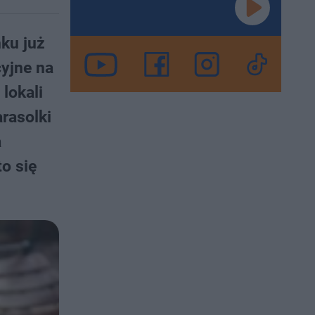
ku już
yjne na
lokali
rasolki
a
to się