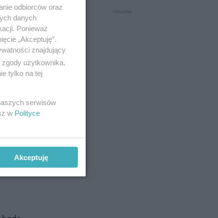
anie odbiorców oraz
nych danych
kacji. Ponieważ
ięcie „Akceptuję”.
ywatności znajdujący
ą zgody użytkownika,
 tylko na tej
 naszych serwisów
esz w
Polityce
Akceptuję