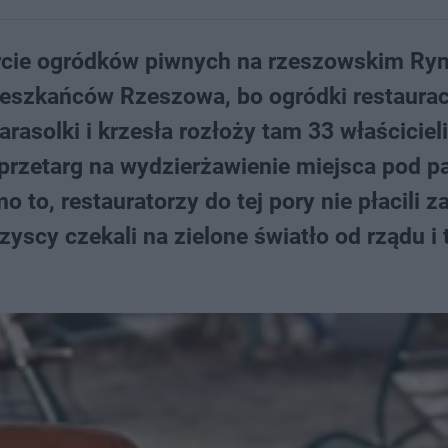
rcie ogródków piwnych na rzeszowskim Ryn
eszkańców Rzeszowa, bo ogródki restaurac
asolki i krzesła rozłoży tam 33 właścicieli 
rzetarg na wydzierżawienie miejsca pod pa
o, restauratorzy do tej pory nie płacili z
zyscy czekali na zielone światło od rządu i 