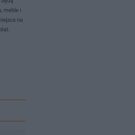
e będą
, meble i
miejsca na
płat.