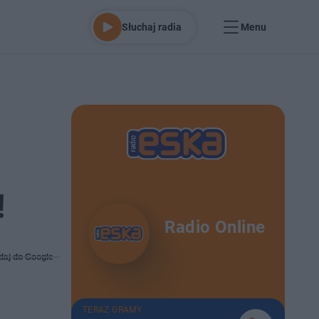
Słuchaj radia
Menu
!
Radio Online
daj do Google
TERAZ GRAMY