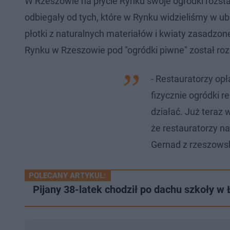
W Rzeszowie na płycie Rynku swoje ogródki rozsta
odbiegały od tych, które w Rynku widzieliśmy w ubi
płotki z naturalnych materiałów i kwiaty zasadzo
Rynku w Rzeszowie pod "ogródki piwne" został rozst
- Restauratorzy opł
fizycznie ogródki r
działać. Już teraz
że restauratorzy n
Gernad z rzeszowsk
POLECANY ARTYKUŁ:
Pijany 38-latek chodził po dachu szkoły w 