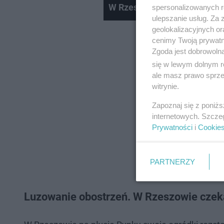
W Rzeszowie powstanie hala
spersonalizowanych re
ulepszanie usług. Za
geolokalizacyjnych or
cenimy Twoją prywatno
Zgoda jest dobrowoln
się w lewym dolnym r
ale masz prawo sprzec
witrynie.
Zapoznaj się z poniż
internetowych. Szcze
Prywatności
i
Cookie
PARTNERZY
Luzowanie obostrzeń. W Rzeszowie czekal