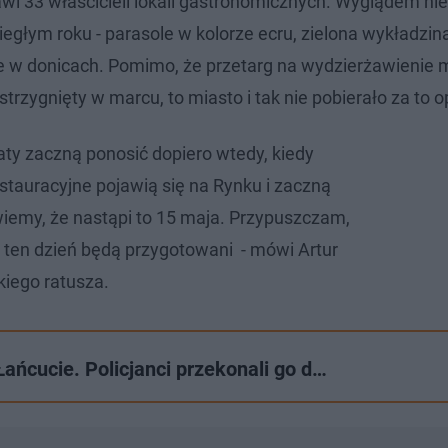
wi 33 właścicieli lokali gastronomicznych. Wyglądem ni
egłym roku - parasole w kolorze ecru, zielona wykładzina
ne w donicach. Pomimo, że przetarg na wydzierżawienie 
rzygnięty w marcu, to miasto i tak nie pobierało za to o
aty zaczną ponosić dopiero wtedy, kiedy
estauracyjne pojawią się na Rynku i zaczną
 wiemy, że nastąpi to 15 maja. Przypuszczam,
a ten dzień będą przygotowani - mówi Artur
iego ratusza.
Łańcucie. Policjanci przekonali go d…