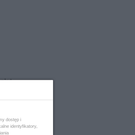
ynku!
y jeszcze
e decyzję
 będą
y dostęp i
lne identyfikatory,
iania