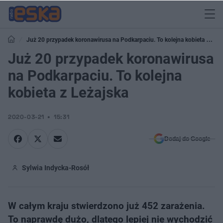
Już 20 przypadek koronawirusa na Podkarpaciu. To kolejna kobieta z
Leżajska
Już 20 przypadek koronawirusa
na Podkarpaciu. To kolejna
kobieta z Leżajska
2020-03-21
15:31
Dodaj do Google
Sylwia Indycka-Rosół
W całym kraju stwierdzono już 452 zarażenia.
To naprawdę dużo, dlatego lepiej nie wychodzić