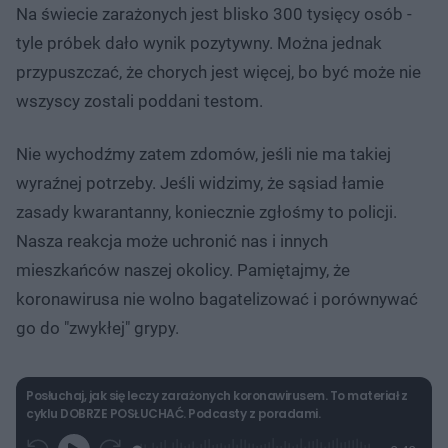
Na świecie zarażonych jest blisko 300 tysięcy osób -
tyle próbek dało wynik pozytywny. Można jednak
przypuszczać, że chorych jest więcej, bo być może nie
wszyscy zostali poddani testom.
Nie wychodźmy zatem zdomów, jeśli nie ma takiej
wyraźnej potrzeby. Jeśli widzimy, że sąsiad łamie
zasady kwarantanny, koniecznie zgłośmy to policji.
Nasza reakcja może uchronić nas i innych
mieszkańców naszej okolicy. Pamiętajmy, że
koronawirusa nie wolno bagatelizować i porównywać
go do "zwykłej" grypy.
Posłuchaj, jak się leczy zarażonych koronawirusem. To materiał z
cyklu DOBRZE POSŁUCHAĆ. Podcasty z poradami.
L
P
P