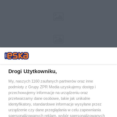
Drogi Użytkowniku,
My, naszych 1160 zaufanych partnerów oraz inne
Żaden utwór zamieszczony w serwisie nie może być powielany i
podmioty z Grupy ZPR Media uzyskujemy dostęp i
rozpowszechniany lub dalej rozpowszechniany w jakikolwiek sposób (w
przechowujemy informacje na urządzeniu oraz
tym także elektroniczny lub mechaniczny) na jakimkolwiek polu
eksploatacji w jakiejkolwiek formie, włącznie z umieszczaniem w
przetwarzamy dane osobowe, takie jak unikalne
Internecie bez pisemnej zgody właściciela praw. Jakiekolwiek użycie lub
identyfikatory, standardowe informacje wysyłane przez
wykorzystanie utworów w całości lub w części z naruszeniem prawa,
tzn. bez właściwej zgody, jest zabronione pod groźbą kary i może być
urządzenie czy dane przeglądania w celu zapewniania
ścigane prawnie.
spersonalizowanych reklam, wybór spersonalizowanych