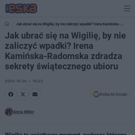
Jak ubrać się na Wigilię, by nie zaliczyć wpadki? Irena Kamińska-
Radomska zdradza sekrety świątecznego ubioru
Jak ubrać się na Wigilię, by nie
zaliczyć wpadki? Irena
Kamińska-Radomska zdradza
sekrety świątecznego ubioru
2024-12-24
14:22
Dodaj do Google
Anna Miler
Wigilia to wyjątkowy moment, podczas którego