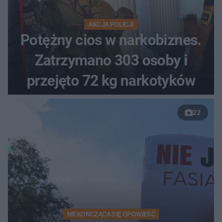
AKCJA POLICJI
Potężny cios w narkobiznes.
Zatrzymano 303 osoby i
przejęto 72 kg narkotyków
22
NIEKOŃCZĄCA SIĘ OPOWIEŚĆ