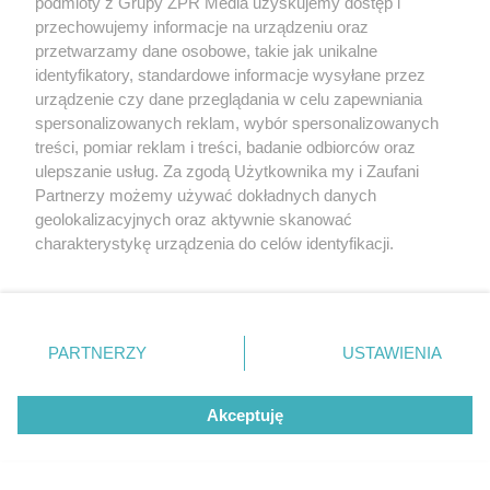
podmioty z Grupy ZPR Media uzyskujemy dostęp i
przechowujemy informacje na urządzeniu oraz
przetwarzamy dane osobowe, takie jak unikalne
identyfikatory, standardowe informacje wysyłane przez
urządzenie czy dane przeglądania w celu zapewniania
spersonalizowanych reklam, wybór spersonalizowanych
treści, pomiar reklam i treści, badanie odbiorców oraz
ulepszanie usług. Za zgodą Użytkownika my i Zaufani
Partnerzy możemy używać dokładnych danych
geolokalizacyjnych oraz aktywnie skanować
charakterystykę urządzenia do celów identyfikacji.
Ponieważ cenimy Twoją prywatność, prosimy o zgodę na
korzystanie z tych technologii poprzez kliknięcie
Żaden utwór zamieszczony w serwisie nie może być powielany i
„Akceptuję”. Zgoda jest dobrowolna i zawsze możesz ją
rozpowszechniany lub dalej rozpowszechniany w jakikolwiek sposób (w
tym także elektroniczny lub mechaniczny) na jakimkolwiek polu
zmienić/wycofać klikając przycisk ustawień prywatności
PARTNERZY
USTAWIENIA
eksploatacji w jakiejkolwiek formie, włącznie z umieszczaniem w
znajdujący się w lewym dolnym rogu strony
. Niektóre
Internecie bez pisemnej zgody właściciela praw. Jakiekolwiek użycie lub
wykorzystanie utworów w całości lub w części z naruszeniem prawa,
rodzaje przetwarzania danych nie wymagają zgody
tzn. bez właściwej zgody, jest zabronione pod groźbą kary i może być
Akceptuję
użytkownika, ale masz prawo sprzeciwić się takiemu
ścigane prawnie.
przetwarzaniu. Preferencje będą miały zastosowanie tylko
na tej witrynie.