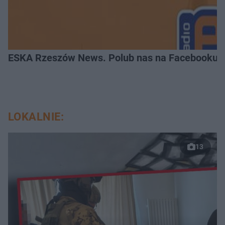
ESKA Rzeszów News. Polub nas na Facebooku!
LOKALNIE:
13