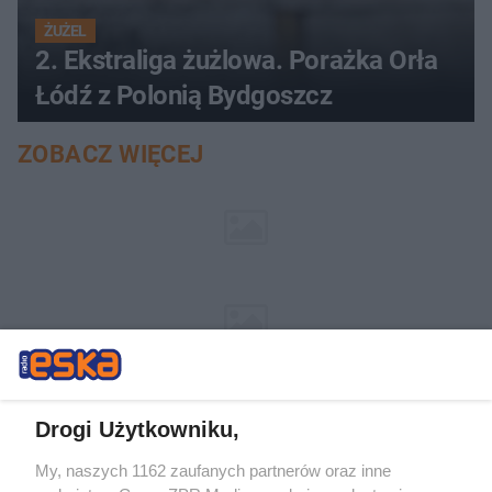
ŻUŻEL
2. Ekstraliga żużlowa. Porażka Orła
Łódź z Polonią Bydgoszcz
ZOBACZ WIĘCEJ
Drogi Użytkowniku,
My, naszych 1162 zaufanych partnerów oraz inne