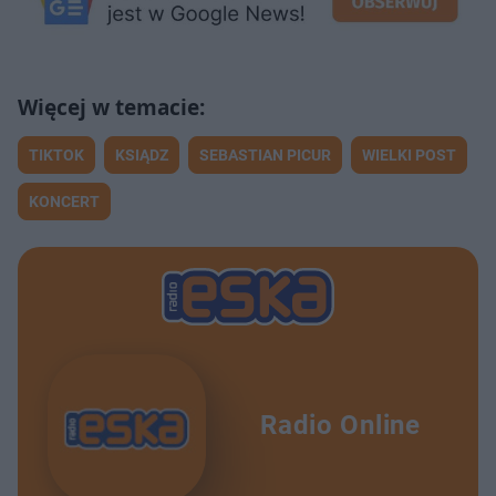
TIKTOK
KSIĄDZ
SEBASTIAN PICUR
WIELKI POST
KONCERT
Radio Online