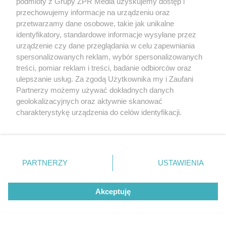
podmioty z Grupy ZPR Media uzyskujemy dostęp i
drugiej połowie meczu
przechowujemy informacje na urządzeniu oraz
przetwarzamy dane osobowe, takie jak unikalne
identyfikatory, standardowe informacje wysyłane przez
ZOBACZ WIĘCEJ
urządzenie czy dane przeglądania w celu zapewniania
spersonalizowanych reklam, wybór spersonalizowanych
treści, pomiar reklam i treści, badanie odbiorców oraz
ulepszanie usług. Za zgodą Użytkownika my i Zaufani
Partnerzy możemy używać dokładnych danych
geolokalizacyjnych oraz aktywnie skanować
charakterystykę urządzenia do celów identyfikacji.
Ponieważ cenimy Twoją prywatność, prosimy o zgodę na
korzystanie z tych technologii poprzez kliknięcie
„Akceptuję”. Zgoda jest dobrowolna i zawsze możesz ją
zmienić/wycofać klikając przycisk ustawień prywatności
PARTNERZY
USTAWIENIA
znajdujący się w lewym dolnym rogu strony
. Niektóre
rodzaje przetwarzania danych nie wymagają zgody
Akceptuję
użytkownika, ale masz prawo sprzeciwić się takiemu
przetwarzaniu. Preferencje będą miały zastosowanie tylko
na tej witrynie.