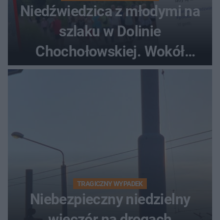
Niedźwiedzica z młodymi na
szlaku w Dolinie
Chochołowskiej. Wokół
turyści!
TRAGICZNY WYPADEK
Niebezpieczny niedzielny
wieczór na drogach