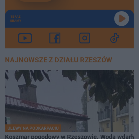
TERAZ
GRAMY
NAJNOWSZE Z DZIAŁU RZESZÓW
ULEWY NA PODKARPACIU
Koszmar pogodowy w Rzeszowie. Woda wdarła si