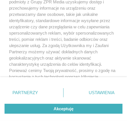
podmioty z Grupy ZPR Media uzyskujemy dostęp i
przechowujemy informacje na urządzeniu oraz
przetwarzamy dane osobowe, takie jak unikalne
identyfikatory, standardowe informacje wysyłane przez
urządzenie czy dane przeglądania w celu zapewniania
spersonalizowanych reklam, wybór spersonalizowanych
treści, pomiar reklam i treści, badanie odbiorców oraz
ulepszanie usług. Za zgodą Użytkownika my i Zaufani
Partnerzy możemy używać dokładnych danych
geolokalizacyjnych oraz aktywnie skanować
charakterystykę urządzenia do celów identyfikacji.
Ponieważ cenimy Twoją prywatność, prosimy o zgodę na
korzystanie z tych technologii poprzez kliknięcie
„Akceptuję”. Zgoda jest dobrowolna i zawsze możesz ją
zmienić/wycofać klikając przycisk ustawień prywatności
PARTNERZY
USTAWIENIA
znajdujący się w lewym dolnym rogu strony
. Niektóre
rodzaje przetwarzania danych nie wymagają zgody
Akceptuję
użytkownika, ale masz prawo sprzeciwić się takiemu
przetwarzaniu. Preferencje będą miały zastosowanie tylko
na tej witrynie.