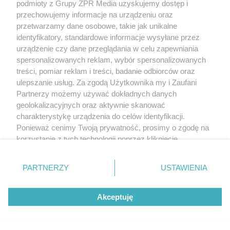
podmioty z Grupy ZPR Media uzyskujemy dostęp i
przechowujemy informacje na urządzeniu oraz
przetwarzamy dane osobowe, takie jak unikalne
identyfikatory, standardowe informacje wysyłane przez
urządzenie czy dane przeglądania w celu zapewniania
spersonalizowanych reklam, wybór spersonalizowanych
treści, pomiar reklam i treści, badanie odbiorców oraz
ulepszanie usług. Za zgodą Użytkownika my i Zaufani
Partnerzy możemy używać dokładnych danych
geolokalizacyjnych oraz aktywnie skanować
charakterystykę urządzenia do celów identyfikacji.
Ponieważ cenimy Twoją prywatność, prosimy o zgodę na
korzystanie z tych technologii poprzez kliknięcie
„Akceptuję”. Zgoda jest dobrowolna i zawsze możesz ją
zmienić/wycofać klikając przycisk ustawień prywatności
PARTNERZY
USTAWIENIA
znajdujący się w lewym dolnym rogu strony
. Niektóre
rodzaje przetwarzania danych nie wymagają zgody
Akceptuję
użytkownika, ale masz prawo sprzeciwić się takiemu
przetwarzaniu. Preferencje będą miały zastosowanie tylko
na tej witrynie.