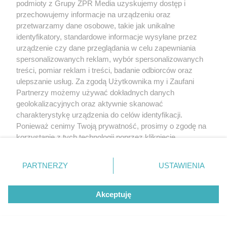
podmioty z Grupy ZPR Media uzyskujemy dostęp i
przechowujemy informacje na urządzeniu oraz
przetwarzamy dane osobowe, takie jak unikalne
identyfikatory, standardowe informacje wysyłane przez
urządzenie czy dane przeglądania w celu zapewniania
spersonalizowanych reklam, wybór spersonalizowanych
treści, pomiar reklam i treści, badanie odbiorców oraz
ulepszanie usług. Za zgodą Użytkownika my i Zaufani
Partnerzy możemy używać dokładnych danych
geolokalizacyjnych oraz aktywnie skanować
charakterystykę urządzenia do celów identyfikacji.
Ponieważ cenimy Twoją prywatność, prosimy o zgodę na
korzystanie z tych technologii poprzez kliknięcie
„Akceptuję”. Zgoda jest dobrowolna i zawsze możesz ją
zmienić/wycofać klikając przycisk ustawień prywatności
PARTNERZY
USTAWIENIA
znajdujący się w lewym dolnym rogu strony
. Niektóre
rodzaje przetwarzania danych nie wymagają zgody
Akceptuję
użytkownika, ale masz prawo sprzeciwić się takiemu
przetwarzaniu. Preferencje będą miały zastosowanie tylko
na tej witrynie.