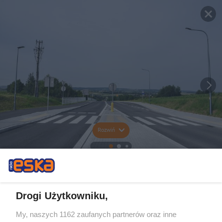
Rozwiń
Drogi Użytkowniku,
My, naszych 1162 zaufanych partnerów oraz inne