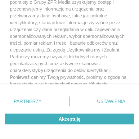
podmioty z Grupy ZPR Media uzyskujemy dostęp i
przechowujemy informacje na urządzeniu oraz
przetwarzamy dane osobowe, takie jak unikalne
identyfikatory, standardowe informacje wysyłane przez
urządzenie czy dane przeglądania w celu zapewniania
spersonalizowanych reklam, wybór spersonalizowanych
treści, pomiar reklam i treści, badanie odbiorców oraz
ulepszanie usług. Za zgodą Użytkownika my i Zaufani
Partnerzy możemy używać dokładnych danych
geolokalizacyjnych oraz aktywnie skanować
charakterystykę urządzenia do celów identyfikacji.
Ponieważ cenimy Twoją prywatność, prosimy o zgodę na
korzystanie z tych technologii poprzez kliknięcie
„Akceptuję”. Zgoda jest dobrowolna i zawsze możesz ją
zmienić/wycofać klikając przycisk ustawień prywatności
PARTNERZY
USTAWIENIA
znajdujący się w lewym dolnym rogu strony
. Niektóre
rodzaje przetwarzania danych nie wymagają zgody
Akceptuję
użytkownika, ale masz prawo sprzeciwić się takiemu
przetwarzaniu. Preferencje będą miały zastosowanie tylko
na tej witrynie.