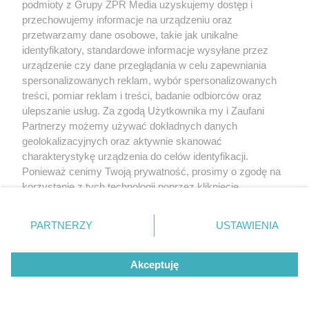
podmioty z Grupy ZPR Media uzyskujemy dostęp i
przechowujemy informacje na urządzeniu oraz
przetwarzamy dane osobowe, takie jak unikalne
identyfikatory, standardowe informacje wysyłane przez
urządzenie czy dane przeglądania w celu zapewniania
spersonalizowanych reklam, wybór spersonalizowanych
treści, pomiar reklam i treści, badanie odbiorców oraz
ulepszanie usług. Za zgodą Użytkownika my i Zaufani
Partnerzy możemy używać dokładnych danych
geolokalizacyjnych oraz aktywnie skanować
charakterystykę urządzenia do celów identyfikacji.
Ponieważ cenimy Twoją prywatność, prosimy o zgodę na
korzystanie z tych technologii poprzez kliknięcie
„Akceptuję”. Zgoda jest dobrowolna i zawsze możesz ją
zmienić/wycofać klikając przycisk ustawień prywatności
PARTNERZY
USTAWIENIA
znajdujący się w lewym dolnym rogu strony
. Niektóre
rodzaje przetwarzania danych nie wymagają zgody
Akceptuję
użytkownika, ale masz prawo sprzeciwić się takiemu
przetwarzaniu. Preferencje będą miały zastosowanie tylko
na tej witrynie.