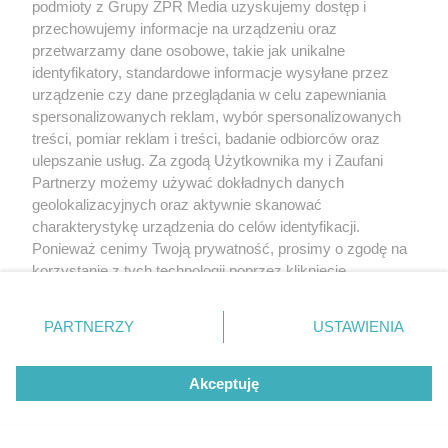
podmioty z Grupy ZPR Media uzyskujemy dostęp i
przechowujemy informacje na urządzeniu oraz
przetwarzamy dane osobowe, takie jak unikalne
identyfikatory, standardowe informacje wysyłane przez
urządzenie czy dane przeglądania w celu zapewniania
spersonalizowanych reklam, wybór spersonalizowanych
treści, pomiar reklam i treści, badanie odbiorców oraz
ulepszanie usług. Za zgodą Użytkownika my i Zaufani
Partnerzy możemy używać dokładnych danych
geolokalizacyjnych oraz aktywnie skanować
charakterystykę urządzenia do celów identyfikacji.
Ponieważ cenimy Twoją prywatność, prosimy o zgodę na
korzystanie z tych technologii poprzez kliknięcie
„Akceptuję”. Zgoda jest dobrowolna i zawsze możesz ją
zmienić/wycofać klikając przycisk ustawień prywatności
PARTNERZY
USTAWIENIA
znajdujący się w lewym dolnym rogu strony
. Niektóre
rodzaje przetwarzania danych nie wymagają zgody
Akceptuję
użytkownika, ale masz prawo sprzeciwić się takiemu
przetwarzaniu. Preferencje będą miały zastosowanie tylko
na tej witrynie.