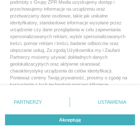
podmioty z Grupy ZPR Media uzyskujemy dostęp i
przechowujemy informacje na urządzeniu oraz
przetwarzamy dane osobowe, takie jak unikalne
identyfikatory, standardowe informacje wysyłane przez
urządzenie czy dane przeglądania w celu zapewniania
spersonalizowanych reklam, wybór spersonalizowanych
treści, pomiar reklam i treści, badanie odbiorców oraz
ulepszanie usług. Za zgodą Użytkownika my i Zaufani
Partnerzy możemy używać dokładnych danych
geolokalizacyjnych oraz aktywnie skanować
charakterystykę urządzenia do celów identyfikacji.
Ponieważ cenimy Twoją prywatność, prosimy o zgodę na
korzystanie z tych technologii poprzez kliknięcie
„Akceptuję”. Zgoda jest dobrowolna i zawsze możesz ją
zmienić/wycofać klikając przycisk ustawień prywatności
PARTNERZY
USTAWIENIA
znajdujący się w lewym dolnym rogu strony
. Niektóre
rodzaje przetwarzania danych nie wymagają zgody
Akceptuję
użytkownika, ale masz prawo sprzeciwić się takiemu
przetwarzaniu. Preferencje będą miały zastosowanie tylko
na tej witrynie.