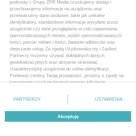
podmioty z Grupy ZPR Media uzyskujemy dostęp i
przechowujemy informacje na urządzeniu oraz
przetwarzamy dane osobowe, takie jak unikalne
identyfikatory, standardowe informacje wysyłane przez
urządzenie czy dane przeglądania w celu zapewniania
spersonalizowanych reklam, wybór spersonalizowanych
treści, pomiar reklam i treści, badanie odbiorców oraz
ulepszanie usług. Za zgodą Użytkownika my i Zaufani
Partnerzy możemy używać dokładnych danych
geolokalizacyjnych oraz aktywnie skanować
charakterystykę urządzenia do celów identyfikacji.
Ponieważ cenimy Twoją prywatność, prosimy o zgodę na
korzystanie z tych technologii poprzez kliknięcie
„Akceptuję”. Zgoda jest dobrowolna i zawsze możesz ją
zmienić/wycofać klikając przycisk ustawień prywatności
PARTNERZY
USTAWIENIA
znajdujący się w lewym dolnym rogu strony
. Niektóre
rodzaje przetwarzania danych nie wymagają zgody
Akceptuję
użytkownika, ale masz prawo sprzeciwić się takiemu
przetwarzaniu. Preferencje będą miały zastosowanie tylko
na tej witrynie.