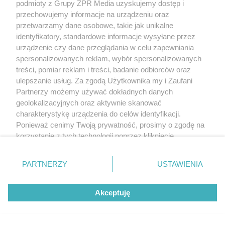
podmioty z Grupy ZPR Media uzyskujemy dostęp i
przechowujemy informacje na urządzeniu oraz
przetwarzamy dane osobowe, takie jak unikalne
identyfikatory, standardowe informacje wysyłane przez
urządzenie czy dane przeglądania w celu zapewniania
spersonalizowanych reklam, wybór spersonalizowanych
treści, pomiar reklam i treści, badanie odbiorców oraz
ulepszanie usług. Za zgodą Użytkownika my i Zaufani
Partnerzy możemy używać dokładnych danych
geolokalizacyjnych oraz aktywnie skanować
charakterystykę urządzenia do celów identyfikacji.
Ponieważ cenimy Twoją prywatność, prosimy o zgodę na
korzystanie z tych technologii poprzez kliknięcie
„Akceptuję”. Zgoda jest dobrowolna i zawsze możesz ją
zmienić/wycofać klikając przycisk ustawień prywatności
PARTNERZY
USTAWIENIA
znajdujący się w lewym dolnym rogu strony
. Niektóre
rodzaje przetwarzania danych nie wymagają zgody
Akceptuję
użytkownika, ale masz prawo sprzeciwić się takiemu
przetwarzaniu. Preferencje będą miały zastosowanie tylko
na tej witrynie.