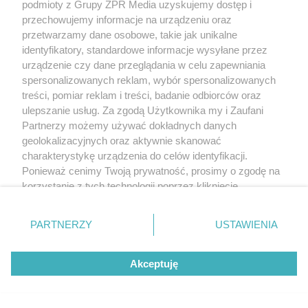
podmioty z Grupy ZPR Media uzyskujemy dostęp i
przechowujemy informacje na urządzeniu oraz
przetwarzamy dane osobowe, takie jak unikalne
identyfikatory, standardowe informacje wysyłane przez
urządzenie czy dane przeglądania w celu zapewniania
spersonalizowanych reklam, wybór spersonalizowanych
treści, pomiar reklam i treści, badanie odbiorców oraz
ulepszanie usług. Za zgodą Użytkownika my i Zaufani
Partnerzy możemy używać dokładnych danych
geolokalizacyjnych oraz aktywnie skanować
charakterystykę urządzenia do celów identyfikacji.
Ponieważ cenimy Twoją prywatność, prosimy o zgodę na
korzystanie z tych technologii poprzez kliknięcie
„Akceptuję”. Zgoda jest dobrowolna i zawsze możesz ją
zmienić/wycofać klikając przycisk ustawień prywatności
PARTNERZY
USTAWIENIA
znajdujący się w lewym dolnym rogu strony
. Niektóre
rodzaje przetwarzania danych nie wymagają zgody
Akceptuję
użytkownika, ale masz prawo sprzeciwić się takiemu
przetwarzaniu. Preferencje będą miały zastosowanie tylko
na tej witrynie.