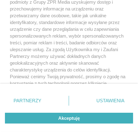
podmioty z Grupy ZPR Media uzyskujemy dostęp i
przechowujemy informacje na urządzeniu oraz
przetwarzamy dane osobowe, takie jak unikalne
identyfikatory, standardowe informacje wysyłane przez
urządzenie czy dane przeglądania w celu zapewniania
spersonalizowanych reklam, wybór spersonalizowanych
treści, pomiar reklam i treści, badanie odbiorców oraz
ulepszanie usług. Za zgodą Użytkownika my i Zaufani
Partnerzy możemy używać dokładnych danych
geolokalizacyjnych oraz aktywnie skanować
charakterystykę urządzenia do celów identyfikacji.
Ponieważ cenimy Twoją prywatność, prosimy o zgodę na
korzystanie z tych technologii poprzez kliknięcie
„Akceptuję”. Zgoda jest dobrowolna i zawsze możesz ją
zmienić/wycofać klikając przycisk ustawień prywatności
PARTNERZY
USTAWIENIA
znajdujący się w lewym dolnym rogu strony
. Niektóre
rodzaje przetwarzania danych nie wymagają zgody
Akceptuję
użytkownika, ale masz prawo sprzeciwić się takiemu
przetwarzaniu. Preferencje będą miały zastosowanie tylko
na tej witrynie.