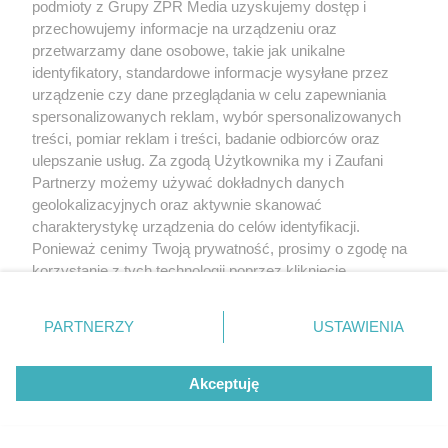
podmioty z Grupy ZPR Media uzyskujemy dostęp i
przechowujemy informacje na urządzeniu oraz
przetwarzamy dane osobowe, takie jak unikalne
identyfikatory, standardowe informacje wysyłane przez
urządzenie czy dane przeglądania w celu zapewniania
spersonalizowanych reklam, wybór spersonalizowanych
treści, pomiar reklam i treści, badanie odbiorców oraz
ulepszanie usług. Za zgodą Użytkownika my i Zaufani
Partnerzy możemy używać dokładnych danych
geolokalizacyjnych oraz aktywnie skanować
charakterystykę urządzenia do celów identyfikacji.
Ponieważ cenimy Twoją prywatność, prosimy o zgodę na
korzystanie z tych technologii poprzez kliknięcie
„Akceptuję”. Zgoda jest dobrowolna i zawsze możesz ją
zmienić/wycofać klikając przycisk ustawień prywatności
PARTNERZY
USTAWIENIA
znajdujący się w lewym dolnym rogu strony
. Niektóre
rodzaje przetwarzania danych nie wymagają zgody
Akceptuję
użytkownika, ale masz prawo sprzeciwić się takiemu
przetwarzaniu. Preferencje będą miały zastosowanie tylko
na tej witrynie.