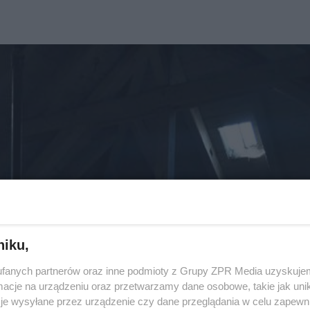
niku,
fanych partnerów oraz inne podmioty z Grupy ZPR Media uzyskujem
cje na urządzeniu oraz przetwarzamy dane osobowe, takie jak unika
je wysyłane przez urządzenie czy dane przeglądania w celu zapewn