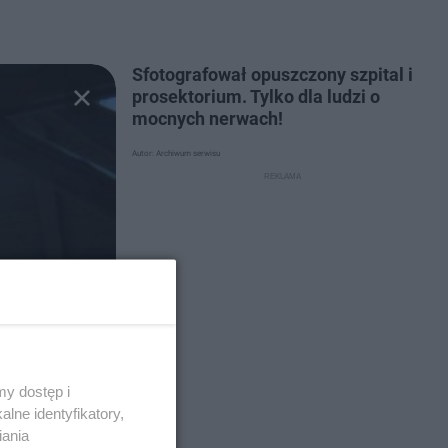
Sfotografował opuszczony szpital i
prosektorium. Tylko dla ludzi o
mocnych nerwach!
Autor: Archiwum serwisu
y dostęp i
lne identyfikatory,
iania