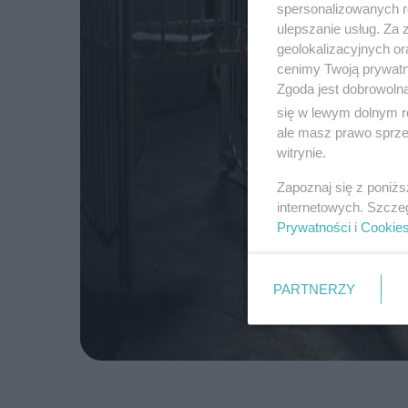
spersonalizowanych re
ulepszanie usług. Za
geolokalizacyjnych or
cenimy Twoją prywatno
Zgoda jest dobrowoln
się w lewym dolnym r
ale masz prawo sprzec
witrynie.
Zapoznaj się z poniż
internetowych. Szcze
Prywatności
i
Cookie
PARTNERZY