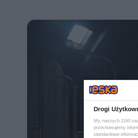
Drogi Użytkow
My, naszych 1160 zau
przechowujemy informa
standardowe informac