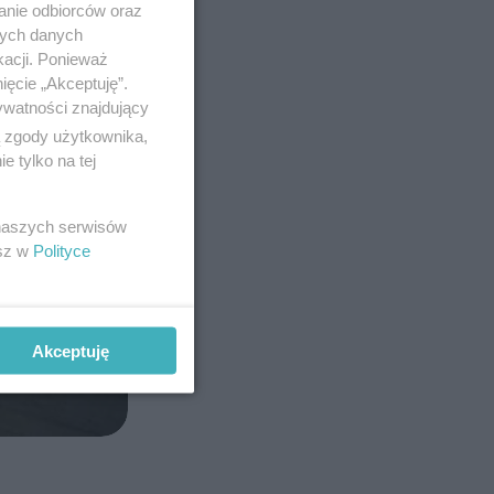
anie odbiorców oraz
nych danych
kacji. Ponieważ
ięcie „Akceptuję”.
ywatności znajdujący
ą zgody użytkownika,
 tylko na tej
 naszych serwisów
esz w
Polityce
Akceptuję