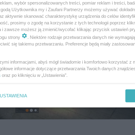
klam, wybór spersonalizowanych treści, pomiar reklam i treści, bad
 zgodą Użytkownika my i Zaufani Partnerzy możemy używać dokład
az aktywnie skanować charakterystykę urządzenia do celów identyfi
ść, prosimy o zgodę na korzystanie z tych technologii poprzez klikn
a i zawsze możesz ją zmienić/wycofać klikając przycisk ustawień pr
ogu strony
. Niektóre rodzaje przetwarzania danych nie wymagaj
iwić się takiemu przetwarzaniu. Preferencje będą miały zastosowanie
szymi informacjami, abyś mógł świadomie i komfortowo korzystać z
gółowe informacje dotyczące przetwarzania Twoich danych znajdzi
s
oraz po kliknięciu w „Ustawienia”.
USTAWIENIA