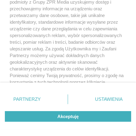
podmioty z Grupy ZPR Media uzyskujemy dostęp i
przechowujemy informacje na urządzeniu oraz
przetwarzamy dane osobowe, takie jak unikalne
identyfikatory, standardowe informacje wysyłane przez
urządzenie czy dane przeglądania w celu zapewniania
spersonalizowanych reklam, wybór spersonalizowanych
treści, pomiar reklam i treści, badanie odbiorców oraz
ulepszanie usług. Za zgodą Użytkownika my i Zaufani
Partnerzy możemy używać dokładnych danych
geolokalizacyjnych oraz aktywnie skanować
charakterystykę urządzenia do celów identyfikacji.
Ponieważ cenimy Twoją prywatność, prosimy o zgodę na
korzystanie z tych technologii poprzez kliknięcie
„Akceptuję”. Zgoda jest dobrowolna i zawsze możesz ją
zmienić/wycofać klikając przycisk ustawień prywatności
PARTNERZY
USTAWIENIA
znajdujący się w lewym dolnym rogu strony
. Niektóre
rodzaje przetwarzania danych nie wymagają zgody
Akceptuję
użytkownika, ale masz prawo sprzeciwić się takiemu
przetwarzaniu. Preferencje będą miały zastosowanie tylko
na tej witrynie.