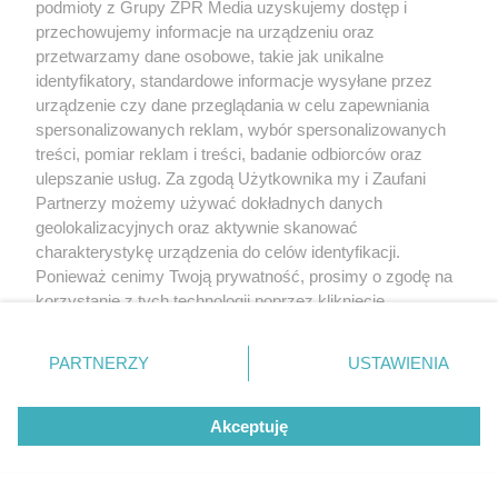
podmioty z Grupy ZPR Media uzyskujemy dostęp i
przechowujemy informacje na urządzeniu oraz
przetwarzamy dane osobowe, takie jak unikalne
identyfikatory, standardowe informacje wysyłane przez
urządzenie czy dane przeglądania w celu zapewniania
spersonalizowanych reklam, wybór spersonalizowanych
treści, pomiar reklam i treści, badanie odbiorców oraz
ulepszanie usług. Za zgodą Użytkownika my i Zaufani
Partnerzy możemy używać dokładnych danych
geolokalizacyjnych oraz aktywnie skanować
charakterystykę urządzenia do celów identyfikacji.
Ponieważ cenimy Twoją prywatność, prosimy o zgodę na
korzystanie z tych technologii poprzez kliknięcie
„Akceptuję”. Zgoda jest dobrowolna i zawsze możesz ją
zmienić/wycofać klikając przycisk ustawień prywatności
PARTNERZY
USTAWIENIA
znajdujący się w lewym dolnym rogu strony
. Niektóre
rodzaje przetwarzania danych nie wymagają zgody
Akceptuję
użytkownika, ale masz prawo sprzeciwić się takiemu
przetwarzaniu. Preferencje będą miały zastosowanie tylko
na tej witrynie.