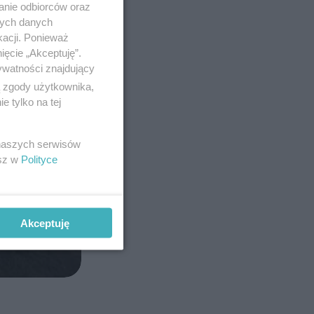
anie odbiorców oraz
nych danych
kacji. Ponieważ
ięcie „Akceptuję”.
ywatności znajdujący
ą zgody użytkownika,
 tylko na tej
 naszych serwisów
esz w
Polityce
Akceptuję