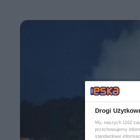
Drogi Użytkow
My, naszych 1162 zau
przechowujemy informa
standardowe informac