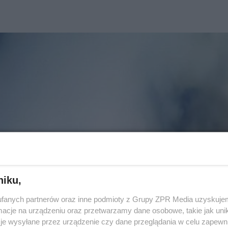
niku,
fanych partnerów oraz inne podmioty z Grupy ZPR Media uzyskujem
cje na urządzeniu oraz przetwarzamy dane osobowe, takie jak unika
je wysyłane przez urządzenie czy dane przeglądania w celu zapewn