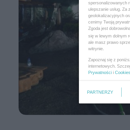
spersonalizowanych re
ulepszanie usług. Za
geolokalizacyjnych or
cenimy Twoją prywatno
Zgoda jest dobrowoln
się w lewym dolnym r
ale masz prawo sprzec
witrynie.
Zapoznaj się z poniż
internetowych. Szcze
Prywatności
i
Cookie
PARTNERZY