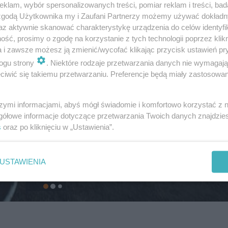
klam, wybór spersonalizowanych treści, pomiar reklam i treści, bad
 zgodą Użytkownika my i Zaufani Partnerzy możemy używać dokład
az aktywnie skanować charakterystykę urządzenia do celów identyfi
ść, prosimy o zgodę na korzystanie z tych technologii poprzez klikn
a i zawsze możesz ją zmienić/wycofać klikając przycisk ustawień pr
ogu strony
. Niektóre rodzaje przetwarzania danych nie wymagaj
iwić się takiemu przetwarzaniu. Preferencje będą miały zastosowanie
szymi informacjami, abyś mógł świadomie i komfortowo korzystać z
gółowe informacje dotyczące przetwarzania Twoich danych znajdzi
s
oraz po kliknięciu w „Ustawienia”.
USTAWIENIA