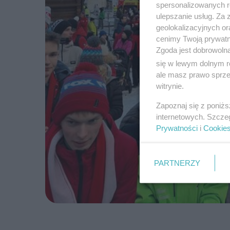
spersonalizowanych re
ulepszanie usług. Za
geolokalizacyjnych or
cenimy Twoją prywatno
Zgoda jest dobrowoln
się w lewym dolnym r
ale masz prawo sprzec
witrynie.
Zapoznaj się z poniż
internetowych. Szcze
Prywatności
i
Cookie
PARTNERZY