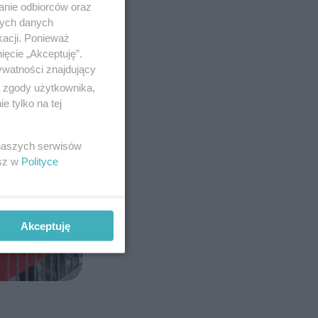
anie odbiorców oraz
nych danych
kacji. Ponieważ
ięcie „Akceptuję”.
ywatności znajdujący
ą zgody użytkownika,
 tylko na tej
 naszych serwisów
esz w
Polityce
Akceptuję