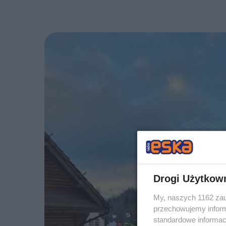
Drogi Użytkow
My, naszych 1162 zau
przechowujemy informa
standardowe informac