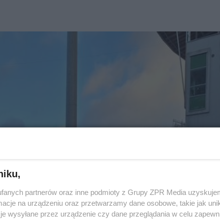
niku,
fanych partnerów oraz inne podmioty z Grupy ZPR Media uzyskujem
cje na urządzeniu oraz przetwarzamy dane osobowe, takie jak unika
je wysyłane przez urządzenie czy dane przeglądania w celu zapewn