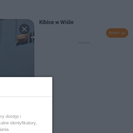
KIbice w Wiśle
Rozwiń
y dostęp i
lne identyfikatory,
iania