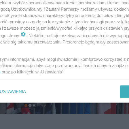
klam, wybór spersonalizowanych treści, pomiar reklam i treści, bad
 zgodą Użytkownika my i Zaufani Partnerzy możemy używać dokład
az aktywnie skanować charakterystykę urządzenia do celów identyfi
ść, prosimy o zgodę na korzystanie z tych technologii poprzez klikn
a i zawsze możesz ją zmienić/wycofać klikając przycisk ustawień pr
ogu strony
. Niektóre rodzaje przetwarzania danych nie wymagaj
iwić się takiemu przetwarzaniu. Preferencje będą miały zastosowanie
szymi informacjami, abyś mógł świadomie i komfortowo korzystać z
gółowe informacje dotyczące przetwarzania Twoich danych znajdzi
s
oraz po kliknięciu w „Ustawienia”.
USTAWIENIA