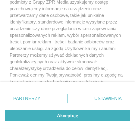
podmioty z Grupy ZPR Media uzyskujemy dostęp i
przechowujemy informacje na urządzeniu oraz
przetwarzamy dane osobowe, takie jak unikalne
identyfikatory, standardowe informacje wysyłane przez
urządzenie czy dane przeglądania w celu zapewniania
spersonalizowanych reklam, wybór spersonalizowanych
treści, pomiar reklam i treści, badanie odbiorców oraz
ulepszanie usług. Za zgodą Użytkownika my i Zaufani
Partnerzy możemy używać dokładnych danych
geolokalizacyjnych oraz aktywnie skanować
charakterystykę urządzenia do celów identyfikacji.
Ponieważ cenimy Twoją prywatność, prosimy o zgodę na
korzystanie z tych technologii poprzez kliknięcie
„Akceptuję”. Zgoda jest dobrowolna i zawsze możesz ją
zmienić/wycofać klikając przycisk ustawień prywatności
PARTNERZY
USTAWIENIA
znajdujący się w lewym dolnym rogu strony
. Niektóre
rodzaje przetwarzania danych nie wymagają zgody
Akceptuję
użytkownika, ale masz prawo sprzeciwić się takiemu
przetwarzaniu. Preferencje będą miały zastosowanie tylko
na tej witrynie.