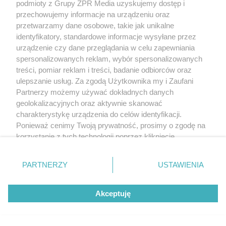
podmioty z Grupy ZPR Media uzyskujemy dostęp i
przechowujemy informacje na urządzeniu oraz
przetwarzamy dane osobowe, takie jak unikalne
identyfikatory, standardowe informacje wysyłane przez
urządzenie czy dane przeglądania w celu zapewniania
spersonalizowanych reklam, wybór spersonalizowanych
treści, pomiar reklam i treści, badanie odbiorców oraz
ulepszanie usług. Za zgodą Użytkownika my i Zaufani
Partnerzy możemy używać dokładnych danych
geolokalizacyjnych oraz aktywnie skanować
charakterystykę urządzenia do celów identyfikacji.
Ponieważ cenimy Twoją prywatność, prosimy o zgodę na
korzystanie z tych technologii poprzez kliknięcie
„Akceptuję”. Zgoda jest dobrowolna i zawsze możesz ją
zmienić/wycofać klikając przycisk ustawień prywatności
PARTNERZY
USTAWIENIA
znajdujący się w lewym dolnym rogu strony
. Niektóre
rodzaje przetwarzania danych nie wymagają zgody
Akceptuję
użytkownika, ale masz prawo sprzeciwić się takiemu
przetwarzaniu. Preferencje będą miały zastosowanie tylko
na tej witrynie.