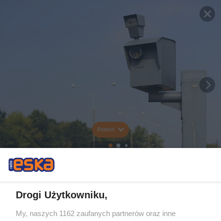
Rozwiń
Drogi Użytkowniku,
My, naszych 1162 zaufanych partnerów oraz inne