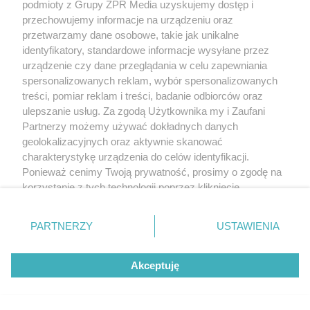
podmioty z Grupy ZPR Media uzyskujemy dostęp i
przechowujemy informacje na urządzeniu oraz
przetwarzamy dane osobowe, takie jak unikalne
identyfikatory, standardowe informacje wysyłane przez
urządzenie czy dane przeglądania w celu zapewniania
spersonalizowanych reklam, wybór spersonalizowanych
treści, pomiar reklam i treści, badanie odbiorców oraz
ulepszanie usług. Za zgodą Użytkownika my i Zaufani
Partnerzy możemy używać dokładnych danych
geolokalizacyjnych oraz aktywnie skanować
charakterystykę urządzenia do celów identyfikacji.
Ponieważ cenimy Twoją prywatność, prosimy o zgodę na
korzystanie z tych technologii poprzez kliknięcie
„Akceptuję”. Zgoda jest dobrowolna i zawsze możesz ją
zmienić/wycofać klikając przycisk ustawień prywatności
PARTNERZY
USTAWIENIA
znajdujący się w lewym dolnym rogu strony
. Niektóre
rodzaje przetwarzania danych nie wymagają zgody
Akceptuję
użytkownika, ale masz prawo sprzeciwić się takiemu
przetwarzaniu. Preferencje będą miały zastosowanie tylko
na tej witrynie.