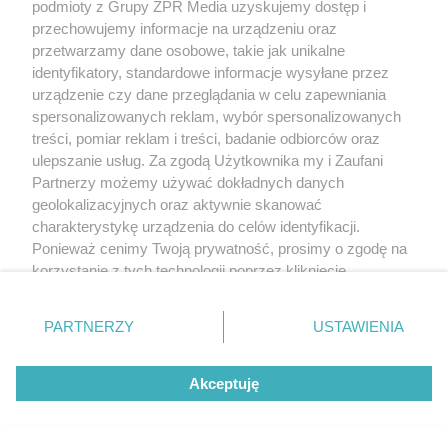
podmioty z Grupy ZPR Media uzyskujemy dostęp i
przechowujemy informacje na urządzeniu oraz
przetwarzamy dane osobowe, takie jak unikalne
identyfikatory, standardowe informacje wysyłane przez
urządzenie czy dane przeglądania w celu zapewniania
spersonalizowanych reklam, wybór spersonalizowanych
treści, pomiar reklam i treści, badanie odbiorców oraz
ulepszanie usług. Za zgodą Użytkownika my i Zaufani
Partnerzy możemy używać dokładnych danych
geolokalizacyjnych oraz aktywnie skanować
charakterystykę urządzenia do celów identyfikacji.
Ponieważ cenimy Twoją prywatność, prosimy o zgodę na
korzystanie z tych technologii poprzez kliknięcie
„Akceptuję”. Zgoda jest dobrowolna i zawsze możesz ją
zmienić/wycofać klikając przycisk ustawień prywatności
PARTNERZY
USTAWIENIA
znajdujący się w lewym dolnym rogu strony
. Niektóre
rodzaje przetwarzania danych nie wymagają zgody
Akceptuję
użytkownika, ale masz prawo sprzeciwić się takiemu
przetwarzaniu. Preferencje będą miały zastosowanie tylko
na tej witrynie.