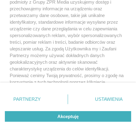
podmioty z Grupy ZPR Media uzyskujemy dostęp i
przechowujemy informacje na urządzeniu oraz
przetwarzamy dane osobowe, takie jak unikalne
identyfikatory, standardowe informacje wysyłane przez
urządzenie czy dane przeglądania w celu zapewniania
spersonalizowanych reklam, wybór spersonalizowanych
treści, pomiar reklam i treści, badanie odbiorców oraz
ulepszanie usług. Za zgodą Użytkownika my i Zaufani
Partnerzy możemy używać dokładnych danych
geolokalizacyjnych oraz aktywnie skanować
charakterystykę urządzenia do celów identyfikacji.
Ponieważ cenimy Twoją prywatność, prosimy o zgodę na
korzystanie z tych technologii poprzez kliknięcie
„Akceptuję”. Zgoda jest dobrowolna i zawsze możesz ją
zmienić/wycofać klikając przycisk ustawień prywatności
PARTNERZY
USTAWIENIA
znajdujący się w lewym dolnym rogu strony
. Niektóre
rodzaje przetwarzania danych nie wymagają zgody
Akceptuję
użytkownika, ale masz prawo sprzeciwić się takiemu
przetwarzaniu. Preferencje będą miały zastosowanie tylko
na tej witrynie.