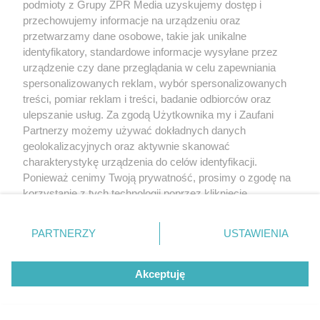
podmioty z Grupy ZPR Media uzyskujemy dostęp i
przechowujemy informacje na urządzeniu oraz
przetwarzamy dane osobowe, takie jak unikalne
identyfikatory, standardowe informacje wysyłane przez
urządzenie czy dane przeglądania w celu zapewniania
spersonalizowanych reklam, wybór spersonalizowanych
treści, pomiar reklam i treści, badanie odbiorców oraz
ulepszanie usług. Za zgodą Użytkownika my i Zaufani
Partnerzy możemy używać dokładnych danych
geolokalizacyjnych oraz aktywnie skanować
charakterystykę urządzenia do celów identyfikacji.
Ponieważ cenimy Twoją prywatność, prosimy o zgodę na
korzystanie z tych technologii poprzez kliknięcie
„Akceptuję”. Zgoda jest dobrowolna i zawsze możesz ją
zmienić/wycofać klikając przycisk ustawień prywatności
PARTNERZY
USTAWIENIA
znajdujący się w lewym dolnym rogu strony
. Niektóre
rodzaje przetwarzania danych nie wymagają zgody
Akceptuję
użytkownika, ale masz prawo sprzeciwić się takiemu
przetwarzaniu. Preferencje będą miały zastosowanie tylko
na tej witrynie.