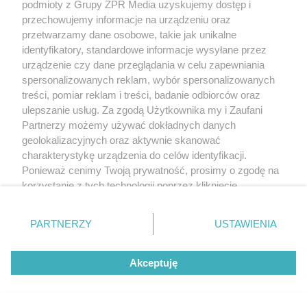
podmioty z Grupy ZPR Media uzyskujemy dostęp i
przechowujemy informacje na urządzeniu oraz
przetwarzamy dane osobowe, takie jak unikalne
identyfikatory, standardowe informacje wysyłane przez
urządzenie czy dane przeglądania w celu zapewniania
spersonalizowanych reklam, wybór spersonalizowanych
treści, pomiar reklam i treści, badanie odbiorców oraz
ulepszanie usług. Za zgodą Użytkownika my i Zaufani
Partnerzy możemy używać dokładnych danych
geolokalizacyjnych oraz aktywnie skanować
charakterystykę urządzenia do celów identyfikacji.
Ponieważ cenimy Twoją prywatność, prosimy o zgodę na
korzystanie z tych technologii poprzez kliknięcie
„Akceptuję”. Zgoda jest dobrowolna i zawsze możesz ją
zmienić/wycofać klikając przycisk ustawień prywatności
PARTNERZY
USTAWIENIA
znajdujący się w lewym dolnym rogu strony
. Niektóre
rodzaje przetwarzania danych nie wymagają zgody
Akceptuję
użytkownika, ale masz prawo sprzeciwić się takiemu
przetwarzaniu. Preferencje będą miały zastosowanie tylko
na tej witrynie.