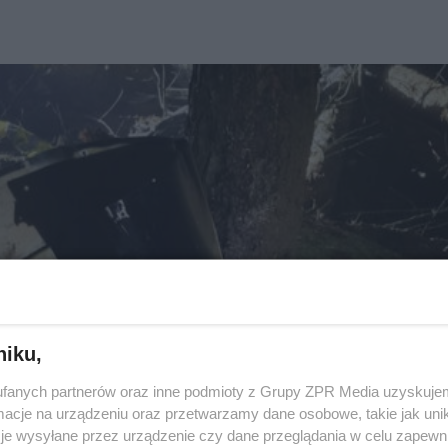
niku,
fanych partnerów oraz inne podmioty z Grupy ZPR Media uzyskujem
cje na urządzeniu oraz przetwarzamy dane osobowe, takie jak unika
je wysyłane przez urządzenie czy dane przeglądania w celu zapewn