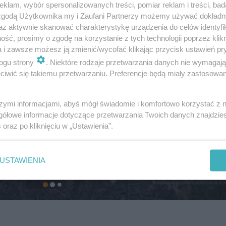
klam, wybór spersonalizowanych treści, pomiar reklam i treści, bad
 zgodą Użytkownika my i Zaufani Partnerzy możemy używać dokład
az aktywnie skanować charakterystykę urządzenia do celów identyfi
ść, prosimy o zgodę na korzystanie z tych technologii poprzez klikn
a i zawsze możesz ją zmienić/wycofać klikając przycisk ustawień pr
ogu strony
. Niektóre rodzaje przetwarzania danych nie wymagaj
iwić się takiemu przetwarzaniu. Preferencje będą miały zastosowanie
szymi informacjami, abyś mógł świadomie i komfortowo korzystać z
gółowe informacje dotyczące przetwarzania Twoich danych znajdzi
s
oraz po kliknięciu w „Ustawienia”.
USTAWIENIA