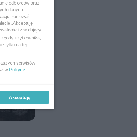
anie odbiorców oraz
nych danych
kacji. Ponieważ
ięcie „Akceptuję”.
ywatności znajdujący
ą zgody użytkownika,
 tylko na tej
 naszych serwisów
esz w
Polityce
Akceptuję