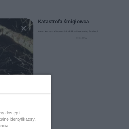
Katastrofa śmigłowca
Autor: Komenda Wojewódzka PSP w Rzeszowie/ Facebook
y dostęp i
lne identyfikatory,
iania