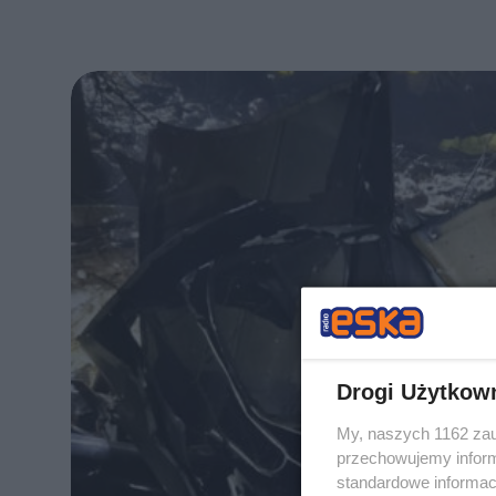
Drogi Użytkow
My, naszych 1162 zau
przechowujemy informa
standardowe informac