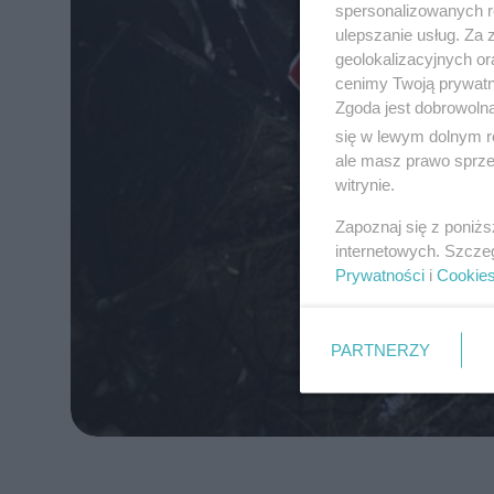
spersonalizowanych re
ulepszanie usług. Za
geolokalizacyjnych or
cenimy Twoją prywatno
Zgoda jest dobrowoln
się w lewym dolnym r
ale masz prawo sprzec
witrynie.
Zapoznaj się z poniż
internetowych. Szcze
Prywatności
i
Cookie
PARTNERZY