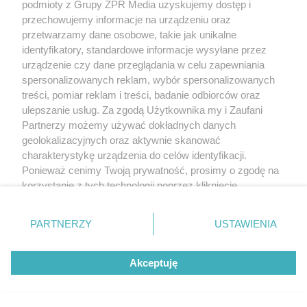
podmioty z Grupy ZPR Media uzyskujemy dostęp i
przechowujemy informacje na urządzeniu oraz
przetwarzamy dane osobowe, takie jak unikalne
identyfikatory, standardowe informacje wysyłane przez
urządzenie czy dane przeglądania w celu zapewniania
spersonalizowanych reklam, wybór spersonalizowanych
treści, pomiar reklam i treści, badanie odbiorców oraz
ulepszanie usług. Za zgodą Użytkownika my i Zaufani
Partnerzy możemy używać dokładnych danych
geolokalizacyjnych oraz aktywnie skanować
charakterystykę urządzenia do celów identyfikacji.
Ponieważ cenimy Twoją prywatność, prosimy o zgodę na
korzystanie z tych technologii poprzez kliknięcie
„Akceptuję”. Zgoda jest dobrowolna i zawsze możesz ją
zmienić/wycofać klikając przycisk ustawień prywatności
PARTNERZY
USTAWIENIA
znajdujący się w lewym dolnym rogu strony
. Niektóre
rodzaje przetwarzania danych nie wymagają zgody
Akceptuję
użytkownika, ale masz prawo sprzeciwić się takiemu
przetwarzaniu. Preferencje będą miały zastosowanie tylko
na tej witrynie.