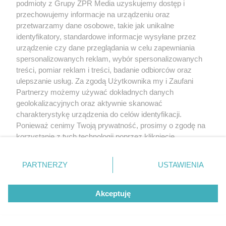
podmioty z Grupy ZPR Media uzyskujemy dostęp i
przechowujemy informacje na urządzeniu oraz
przetwarzamy dane osobowe, takie jak unikalne
identyfikatory, standardowe informacje wysyłane przez
urządzenie czy dane przeglądania w celu zapewniania
spersonalizowanych reklam, wybór spersonalizowanych
treści, pomiar reklam i treści, badanie odbiorców oraz
ulepszanie usług. Za zgodą Użytkownika my i Zaufani
Partnerzy możemy używać dokładnych danych
geolokalizacyjnych oraz aktywnie skanować
charakterystykę urządzenia do celów identyfikacji.
Ponieważ cenimy Twoją prywatność, prosimy o zgodę na
korzystanie z tych technologii poprzez kliknięcie
„Akceptuję”. Zgoda jest dobrowolna i zawsze możesz ją
zmienić/wycofać klikając przycisk ustawień prywatności
PARTNERZY
USTAWIENIA
znajdujący się w lewym dolnym rogu strony
. Niektóre
rodzaje przetwarzania danych nie wymagają zgody
Akceptuję
użytkownika, ale masz prawo sprzeciwić się takiemu
przetwarzaniu. Preferencje będą miały zastosowanie tylko
na tej witrynie.